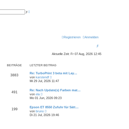
E
S
r
u
w
c
e
h
i
e
t
e
r
t
Registrieren
Anmelden
e
S
S
u
c
u
h
Aktuelle Zeit: Fr 07 Aug, 2026 12:45
e
c
BEITRÄGE
LETZTER BEITRAG
h
e
Re: TurboPrint 3 beta mit Lay…
3883
N
von
karstendf
e
Mi 29 Jul, 2026 11:47
u
e
Re: Nach Update(s) Farben mat…
s
491
N
t
von
ela
e
e
Mo 01 Jun, 2026 09:23
u
r
e
B
Epson ET 8550 Zufuhr für Sätt…
s
e
199
N
t
i
von
bruno
e
e
t
Di 21 Jul, 2026 19:46
u
r
r
e
B
a
s
e
g
t
i