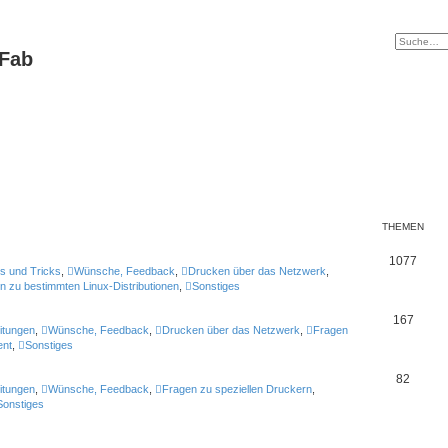
tFab
THEMEN
1077
s und Tricks
,
Wünsche, Feedback
,
Drucken über das Netzwerk
,
n zu bestimmten Linux-Distributionen
,
Sonstiges
167
itungen
,
Wünsche, Feedback
,
Drucken über das Netzwerk
,
Fragen
nt
,
Sonstiges
82
itungen
,
Wünsche, Feedback
,
Fragen zu speziellen Druckern
,
Sonstiges