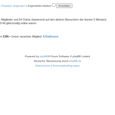
n Passwort vergessen
|
Angemeldet bleiben
re Mitglieder und 54 Gäste (basierend auf den aktiven Besuchern der letzten 5 Minuten)
48 gleichzeitig online waren.
mt
1395
• Unser neuestes Mitglied:
KStallmann
Powered by
phpBB
® Forum Software © phpBB Limited
Deutsche Übersetzung durch
phpBB.de
Datenschutz
|
Nutzungsbedingungen