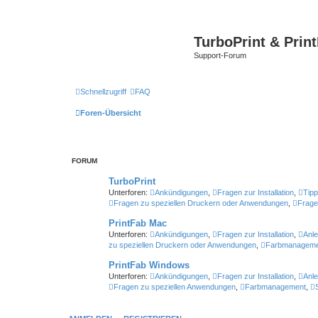
TurboPrint & Prin
Support-Forum
Schnellzugriff
FAQ
Foren-Übersicht
FORUM
TurboPrint
Unterforen:
Ankündigungen
,
Fragen zur Installation
,
Tipp
Fragen zu speziellen Druckern oder Anwendungen
,
Frage
PrintFab Mac
Unterforen:
Ankündigungen
,
Fragen zur Installation
,
Anle
zu speziellen Druckern oder Anwendungen
,
Farbmanageme
PrintFab Windows
Unterforen:
Ankündigungen
,
Fragen zur Installation
,
Anle
Fragen zu speziellen Anwendungen
,
Farbmanagement
,