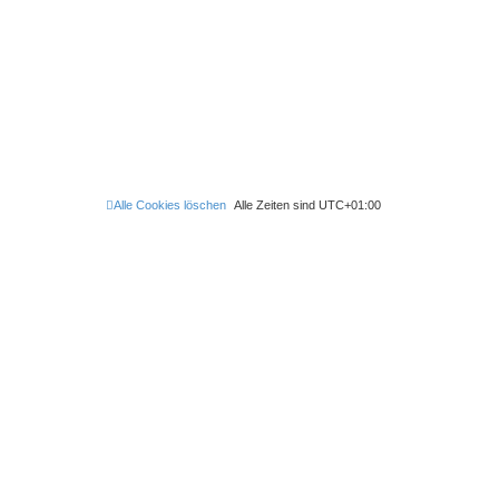
e
t
r
r
B
a
e
g
i
t
r
a
g
Alle Cookies löschen
Alle Zeiten sind
UTC+01:00