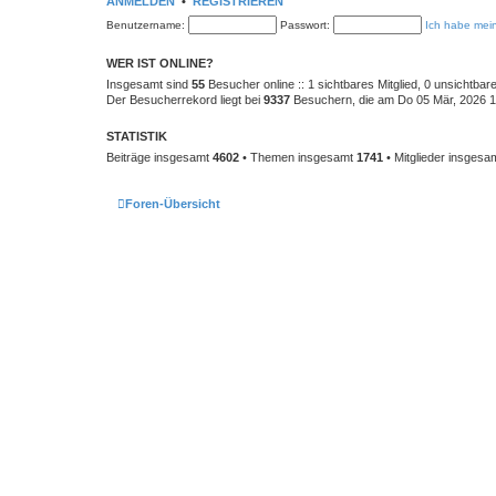
ANMELDEN
•
REGISTRIEREN
Benutzername:
Passwort:
Ich habe mei
WER IST ONLINE?
Insgesamt sind
55
Besucher online :: 1 sichtbares Mitglied, 0 unsichtba
Der Besucherrekord liegt bei
9337
Besuchern, die am Do 05 Mär, 2026 10:
STATISTIK
Beiträge insgesamt
4602
• Themen insgesamt
1741
• Mitglieder insgesa
Foren-Übersicht