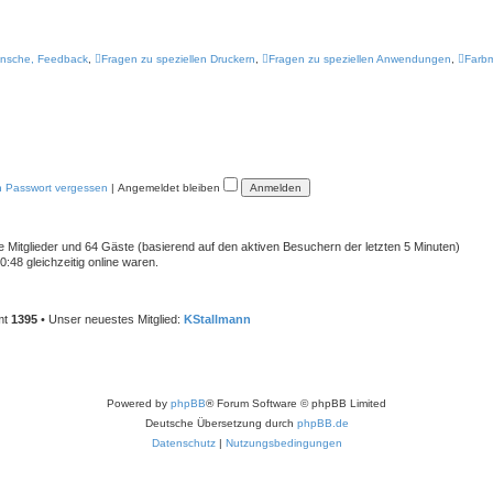
nsche, Feedback
,
Fragen zu speziellen Druckern
,
Fragen zu speziellen Anwendungen
,
Farb
n Passwort vergessen
|
Angemeldet bleiben
re Mitglieder und 64 Gäste (basierend auf den aktiven Besuchern der letzten 5 Minuten)
48 gleichzeitig online waren.
mt
1395
• Unser neuestes Mitglied:
KStallmann
Powered by
phpBB
® Forum Software © phpBB Limited
Deutsche Übersetzung durch
phpBB.de
Datenschutz
|
Nutzungsbedingungen