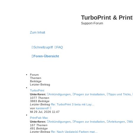
TurboPrint & Prin
Support-Forum
Zum Inhalt
Schnellzugriff
FAQ
Foren-Übersicht
Forum
Themen
Beiträge
Letzter Beitrag
TurboPrint
Unterforen:
Ankündigungen
,
Fragen zur Installation
,
Tipps und Tricks
,
1077
Themen
3883
Beiträge
Letzter Beitrag
Re: TurboPrint 3 beta mit Lay…
N
von
karstendf
e
Mi 29 Jul, 2026 11:47
u
e
PrintFab Mac
s
Unterforen:
Ankündigungen
,
Fragen zur Installation
,
Anleitungen
,
Wü
t
167
Themen
e
491
Beiträge
r
Letzter Beitrag
Re: Nach Update(s) Farben mat…