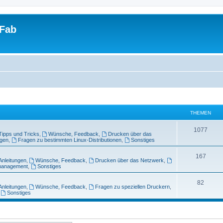
tFab
THEMEN
1077
Tipps und Tricks
,
Wünsche, Feedback
,
Drucken über das
ngen
,
Fragen zu bestimmten Linux-Distributionen
,
Sonstiges
167
Anleitungen
,
Wünsche, Feedback
,
Drucken über das Netzwerk
,
management
,
Sonstiges
82
Anleitungen
,
Wünsche, Feedback
,
Fragen zu speziellen Druckern
,
,
Sonstiges