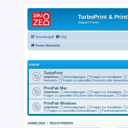
TurboPrint & Prin
Support-Forum
Schnellzugriff
FAQ
Foren-Übersicht
FORUM
TurboPrint
Unterforen:
Ankündigungen
,
Fragen zur Installation
,
Netzwerk
,
Fragen zu speziellen Druckern oder Anwendu
PrintFab Mac
Unterforen:
Ankündigungen
,
Fragen zur Installation
,
Fragen zu speziellen Druckern oder Anwendungen
,
Farb
PrintFab Windows
Unterforen:
Ankündigungen
,
Fragen zur Installation
,
Fragen zu speziellen Anwendungen
,
Farbmanagement
ANMELDEN
•
REGISTRIEREN