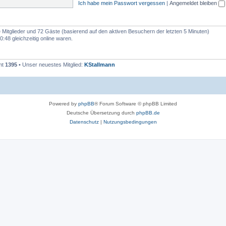
Ich habe mein Passwort vergessen
|
Angemeldet bleiben
re Mitglieder und 72 Gäste (basierend auf den aktiven Besuchern der letzten 5 Minuten)
48 gleichzeitig online waren.
mt
1395
• Unser neuestes Mitglied:
KStallmann
Powered by
phpBB
® Forum Software © phpBB Limited
Deutsche Übersetzung durch
phpBB.de
Datenschutz
|
Nutzungsbedingungen