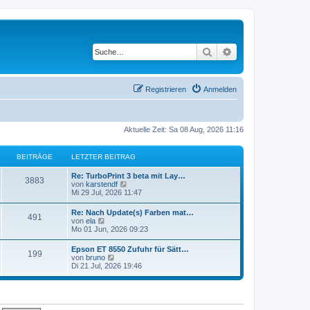
Suche
Erweiterte Suche
Registrieren
Anmelden
Aktuelle Zeit: Sa 08 Aug, 2026 11:16
BEITRÄGE
LETZTER BEITRAG
Re: TurboPrint 3 beta mit Lay…
3883
N
von
karstendf
e
Mi 29 Jul, 2026 11:47
u
e
Re: Nach Update(s) Farben mat…
491
s
N
von
ela
t
e
Mo 01 Jun, 2026 09:23
e
u
r
e
Epson ET 8550 Zufuhr für Sätt…
B
199
s
N
von
bruno
e
t
e
Di 21 Jul, 2026 19:46
i
e
u
t
r
e
r
B
s
a
e
t
g
i
e