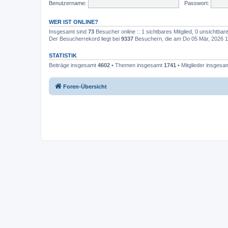
Benutzername:
Passwort:
WER IST ONLINE?
Insgesamt sind
73
Besucher online :: 1 sichtbares Mitglied, 0 unsichtba
Der Besucherrekord liegt bei
9337
Besuchern, die am Do 05 Mär, 2026 10:
STATISTIK
Beiträge insgesamt
4602
• Themen insgesamt
1741
• Mitglieder insgesa
Foren-Übersicht