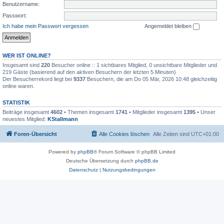
Benutzername:
Passwort:
Ich habe mein Passwort vergessen
Angemeldet bleiben
WER IST ONLINE?
Insgesamt sind
220
Besucher online :: 1 sichtbares Mitglied, 0 unsichtbare Mitglieder und
219 Gäste (basierend auf den aktiven Besuchern der letzten 5 Minuten)
Der Besucherrekord liegt bei
9337
Besuchern, die am Do 05 Mär, 2026 10:48 gleichzeitig
online waren.
STATISTIK
Beiträge insgesamt
4602
• Themen insgesamt
1741
• Mitglieder insgesamt
1395
• Unser
neuestes Mitglied:
KStallmann
Foren-Übersicht
Alle Cookies löschen
Alle Zeiten sind
UTC+01:00
Powered by
phpBB
® Forum Software © phpBB Limited
Deutsche Übersetzung durch
phpBB.de
Datenschutz
|
Nutzungsbedingungen