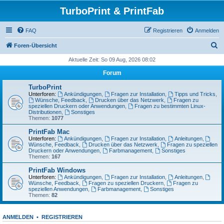
TurboPrint & PrintFab
FAQ
Registrieren
Anmelden
S
Foren-Übersicht
u
Aktuelle Zeit: So 09 Aug, 2026 08:02
c
Forum
h
TurboPrint
e
Unterforen:
Ankündigungen
,
Fragen zur Installation
,
Tipps und Tricks
,
Wünsche, Feedback
,
Drucken über das Netzwerk
,
Fragen zu
speziellen Druckern oder Anwendungen
,
Fragen zu bestimmten Linux-
Distributionen
,
Sonstiges
Themen:
1077
PrintFab Mac
Unterforen:
Ankündigungen
,
Fragen zur Installation
,
Anleitungen
,
Wünsche, Feedback
,
Drucken über das Netzwerk
,
Fragen zu speziellen
Druckern oder Anwendungen
,
Farbmanagement
,
Sonstiges
Themen:
167
PrintFab Windows
Unterforen:
Ankündigungen
,
Fragen zur Installation
,
Anleitungen
,
Wünsche, Feedback
,
Fragen zu speziellen Druckern
,
Fragen zu
speziellen Anwendungen
,
Farbmanagement
,
Sonstiges
Themen:
82
ANMELDEN
•
REGISTRIEREN