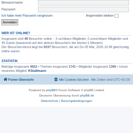
Benutzername:
Passwort:
Ich habe mein Passwort vergessen
Angemeldet bleiben
WER IST ONLINE?
Insgesamt sind
48
Besucher online :: 3 sichtbare Mitglieder, 0 unsichtbare Mitglieder und
45 Gäste (basierend auf den aktiven Besuchern der letzten 5 Minuten)
Der Besucherrekord liegt bei
9337
Besuchern, die am Do 05 Mär, 2026 10:48 gleichzeitig
online waren.
STATISTIK
Beiträge insgesamt
4602
• Themen insgesamt
1741
• Mitglieder insgesamt
1395
• Unser
neuestes Mitglied:
KStallmann
Foren-Übersicht
Alle Cookies löschen
Alle Zeiten sind
UTC+01:00
Powered by
phpBB
® Forum Software © phpBB Limited
Deutsche Übersetzung durch
phpBB.de
Datenschutz
|
Nutzungsbedingungen