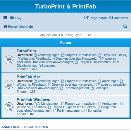
TurboPrint & PrintFab
FAQ
Registrieren
Anmelden
S
Foren-Übersicht
u
Aktuelle Zeit: Sa 08 Aug, 2026 12:12
c
Forum
h
TurboPrint
e
Unterforen:
Ankündigungen
,
Fragen zur Installation
,
Tipps und Tricks
,
Wünsche, Feedback
,
Drucken über das Netzwerk
,
Fragen zu
speziellen Druckern oder Anwendungen
,
Fragen zu bestimmten Linux-
Distributionen
,
Sonstiges
Themen:
1077
PrintFab Mac
Unterforen:
Ankündigungen
,
Fragen zur Installation
,
Anleitungen
,
Wünsche, Feedback
,
Drucken über das Netzwerk
,
Fragen zu speziellen
Druckern oder Anwendungen
,
Farbmanagement
,
Sonstiges
Themen:
167
PrintFab Windows
Unterforen:
Ankündigungen
,
Fragen zur Installation
,
Anleitungen
,
Wünsche, Feedback
,
Fragen zu speziellen Druckern
,
Fragen zu
speziellen Anwendungen
,
Farbmanagement
,
Sonstiges
Themen:
82
ANMELDEN
•
REGISTRIEREN