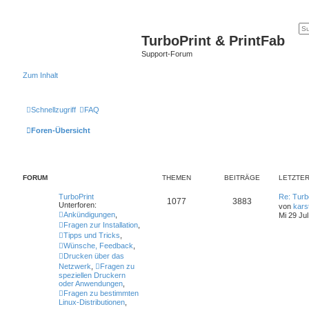
TurboPrint & PrintFab
Support-Forum
Zum Inhalt
Schnellzugriff
FAQ
Foren-Übersicht
FORUM
THEMEN
BEITRÄGE
LETZTER
TurboPrint
Re: Turb
1077
3883
Unterforen:
von
kars
Ankündigungen
,
Mi 29 Jul
Fragen zur Installation
,
Tipps und Tricks
,
Wünsche, Feedback
,
Drucken über das
Netzwerk
,
Fragen zu
speziellen Druckern
oder Anwendungen
,
Fragen zu bestimmten
Linux-Distributionen
,