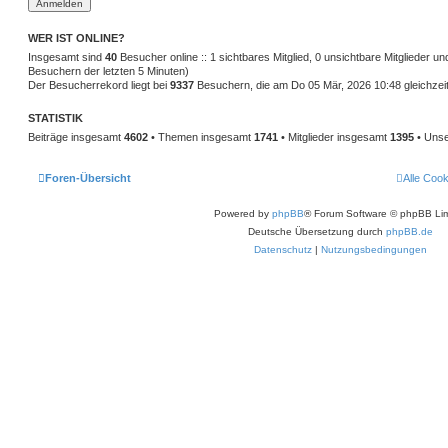
WER IST ONLINE?
Insgesamt sind
40
Besucher online :: 1 sichtbares Mitglied, 0 unsichtbare Mitglieder u
Besuchern der letzten 5 Minuten)
Der Besucherrekord liegt bei
9337
Besuchern, die am Do 05 Mär, 2026 10:48 gleichzeit
STATISTIK
Beiträge insgesamt
4602
• Themen insgesamt
1741
• Mitglieder insgesamt
1395
• Unse
Foren-Übersicht
Alle Coo
Powered by
phpBB
® Forum Software © phpBB Lim
Deutsche Übersetzung durch
phpBB.de
Datenschutz
|
Nutzungsbedingungen