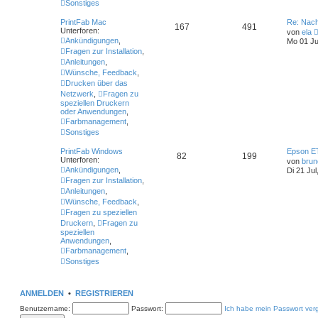
Sonstiges
PrintFab Mac
Re: Nac
167
491
Unterforen:
von
ela
Ankündigungen
,
Mo 01 Ju
Fragen zur Installation
,
Anleitungen
,
Wünsche, Feedback
,
Drucken über das
Netzwerk
,
Fragen zu
speziellen Druckern
oder Anwendungen
,
Farbmanagement
,
Sonstiges
PrintFab Windows
Epson ET
82
199
Unterforen:
von
brun
Ankündigungen
,
Di 21 Jul
Fragen zur Installation
,
Anleitungen
,
Wünsche, Feedback
,
Fragen zu speziellen
Druckern
,
Fragen zu
speziellen
Anwendungen
,
Farbmanagement
,
Sonstiges
ANMELDEN
•
REGISTRIEREN
Benutzername:
Passwort:
Ich habe mein Passwort ver