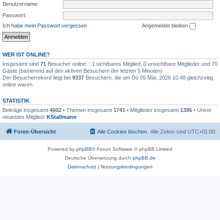
Benutzername:
Passwort:
Ich habe mein Passwort vergessen
Angemeldet bleiben
WER IST ONLINE?
Insgesamt sind
71
Besucher online :: 1 sichtbares Mitglied, 0 unsichtbare Mitglieder und 70
Gäste (basierend auf den aktiven Besuchern der letzten 5 Minuten)
Der Besucherrekord liegt bei
9337
Besuchern, die am Do 05 Mär, 2026 10:48 gleichzeitig
online waren.
STATISTIK
Beiträge insgesamt
4602
• Themen insgesamt
1741
• Mitglieder insgesamt
1395
• Unser
neuestes Mitglied:
KStallmann
Foren-Übersicht
Alle Cookies löschen
Alle Zeiten sind
UTC+01:00
Powered by
phpBB
® Forum Software © phpBB Limited
Deutsche Übersetzung durch
phpBB.de
Datenschutz
|
Nutzungsbedingungen