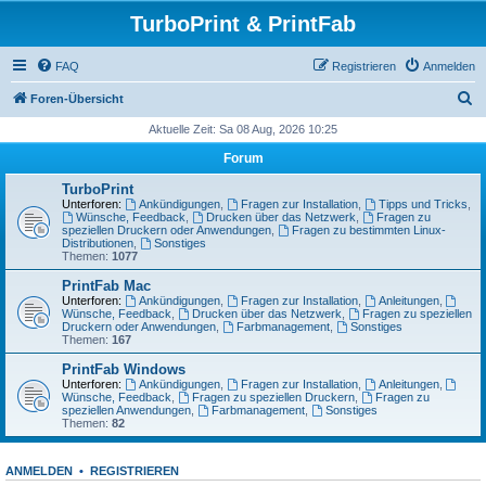
TurboPrint & PrintFab
FAQ
Registrieren
Anmelden
S
Foren-Übersicht
u
Aktuelle Zeit: Sa 08 Aug, 2026 10:25
c
Forum
h
TurboPrint
e
Unterforen:
Ankündigungen
,
Fragen zur Installation
,
Tipps und Tricks
,
Wünsche, Feedback
,
Drucken über das Netzwerk
,
Fragen zu
speziellen Druckern oder Anwendungen
,
Fragen zu bestimmten Linux-
Distributionen
,
Sonstiges
Themen:
1077
PrintFab Mac
Unterforen:
Ankündigungen
,
Fragen zur Installation
,
Anleitungen
,
Wünsche, Feedback
,
Drucken über das Netzwerk
,
Fragen zu speziellen
Druckern oder Anwendungen
,
Farbmanagement
,
Sonstiges
Themen:
167
PrintFab Windows
Unterforen:
Ankündigungen
,
Fragen zur Installation
,
Anleitungen
,
Wünsche, Feedback
,
Fragen zu speziellen Druckern
,
Fragen zu
speziellen Anwendungen
,
Farbmanagement
,
Sonstiges
Themen:
82
ANMELDEN
•
REGISTRIEREN