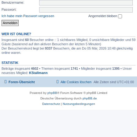
Benutzername:
Passwort:
Ich habe mein Passwort vergessen
Angemeldet bleiben
WER IST ONLINE?
Insgesamt sind
60
Besucher online :: 1 sichtbares Mitglied, 0 unsichtbare Mitglieder und 59
Gäste (basierend auf den aktiven Besuchern der letzten 5 Minuten)
Der Besucherrekord liegt bei
9337
Besuchern, die am Do 05 Mär, 2026 10:48 gleichzeitig
online waren.
STATISTIK
Beiträge insgesamt
4602
• Themen insgesamt
1741
• Mitglieder insgesamt
1395
• Unser
neuestes Mitglied:
KStallmann
Foren-Übersicht
Alle Cookies löschen
Alle Zeiten sind
UTC+01:00
Powered by
phpBB
® Forum Software © phpBB Limited
Deutsche Übersetzung durch
phpBB.de
Datenschutz
|
Nutzungsbedingungen