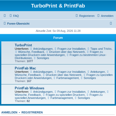
TurboPrint & PrintFab
FAQ
Registrieren
Anmelden
S
Foren-Übersicht
u
Aktuelle Zeit: So 09 Aug, 2026 11:28
c
Forum
h
TurboPrint
e
Unterforen:
Ankündigungen
,
Fragen zur Installation
,
Tipps und Tricks
,
Wünsche, Feedback
,
Drucken über das Netzwerk
,
Fragen zu
speziellen Druckern oder Anwendungen
,
Fragen zu bestimmten Linux-
Distributionen
,
Sonstiges
Themen:
1077
PrintFab Mac
Unterforen:
Ankündigungen
,
Fragen zur Installation
,
Anleitungen
,
Wünsche, Feedback
,
Drucken über das Netzwerk
,
Fragen zu speziellen
Druckern oder Anwendungen
,
Farbmanagement
,
Sonstiges
Themen:
167
PrintFab Windows
Unterforen:
Ankündigungen
,
Fragen zur Installation
,
Anleitungen
,
Wünsche, Feedback
,
Fragen zu speziellen Druckern
,
Fragen zu
speziellen Anwendungen
,
Farbmanagement
,
Sonstiges
Themen:
82
ANMELDEN
•
REGISTRIEREN