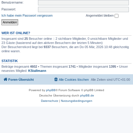
Benutzername:
Passwort:
Ich habe mein Passwort vergessen
Angemeldet bleiben
WER IST ONLINE?
Insgesamt sind
25
Besucher online :: 2 sichtbare Mitglieder, 0 unsichtbare Mitglieder und
23 Gäste (basierend auf den aktiven Besuchern der letzten 5 Minuten)
Der Besucherrekord liegt bei
9337
Besuchern, die am Do 05 Mär, 2026 10:48 gleichzeitig
online waren.
STATISTIK
Beiträge insgesamt
4602
• Themen insgesamt
1741
• Mitglieder insgesamt
1395
• Unser
neuestes Mitglied:
KStallmann
Foren-Übersicht
Alle Cookies löschen
Alle Zeiten sind
UTC+01:00
Powered by
phpBB
® Forum Software © phpBB Limited
Deutsche Übersetzung durch
phpBB.de
Datenschutz
|
Nutzungsbedingungen