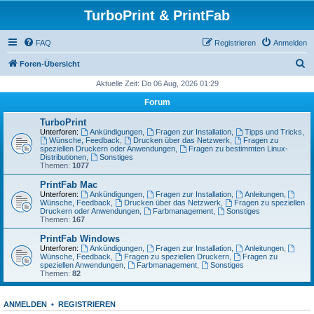
TurboPrint & PrintFab
FAQ
Registrieren
Anmelden
S
Foren-Übersicht
u
Aktuelle Zeit: Do 06 Aug, 2026 01:29
c
Forum
h
TurboPrint
e
Unterforen:
Ankündigungen
,
Fragen zur Installation
,
Tipps und Tricks
,
Wünsche, Feedback
,
Drucken über das Netzwerk
,
Fragen zu
speziellen Druckern oder Anwendungen
,
Fragen zu bestimmten Linux-
Distributionen
,
Sonstiges
Themen:
1077
PrintFab Mac
Unterforen:
Ankündigungen
,
Fragen zur Installation
,
Anleitungen
,
Wünsche, Feedback
,
Drucken über das Netzwerk
,
Fragen zu speziellen
Druckern oder Anwendungen
,
Farbmanagement
,
Sonstiges
Themen:
167
PrintFab Windows
Unterforen:
Ankündigungen
,
Fragen zur Installation
,
Anleitungen
,
Wünsche, Feedback
,
Fragen zu speziellen Druckern
,
Fragen zu
speziellen Anwendungen
,
Farbmanagement
,
Sonstiges
Themen:
82
ANMELDEN
•
REGISTRIEREN