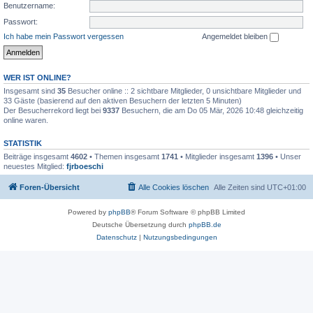
Benutzername:
Passwort:
Ich habe mein Passwort vergessen
Angemeldet bleiben
WER IST ONLINE?
Insgesamt sind
35
Besucher online :: 2 sichtbare Mitglieder, 0 unsichtbare Mitglieder und
33 Gäste (basierend auf den aktiven Besuchern der letzten 5 Minuten)
Der Besucherrekord liegt bei
9337
Besuchern, die am Do 05 Mär, 2026 10:48 gleichzeitig
online waren.
STATISTIK
Beiträge insgesamt
4602
• Themen insgesamt
1741
• Mitglieder insgesamt
1396
• Unser
neuestes Mitglied:
fjrboeschi
Foren-Übersicht
Alle Cookies löschen
Alle Zeiten sind
UTC+01:00
Powered by
phpBB
® Forum Software © phpBB Limited
Deutsche Übersetzung durch
phpBB.de
Datenschutz
|
Nutzungsbedingungen