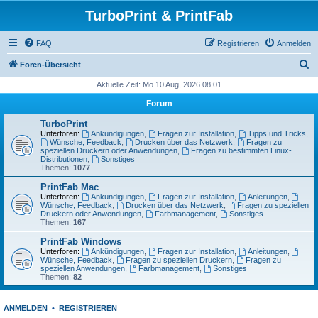
TurboPrint & PrintFab
FAQ
Registrieren
Anmelden
S
Foren-Übersicht
u
Aktuelle Zeit: Mo 10 Aug, 2026 08:01
c
Forum
h
TurboPrint
e
Unterforen:
Ankündigungen
,
Fragen zur Installation
,
Tipps und Tricks
,
Wünsche, Feedback
,
Drucken über das Netzwerk
,
Fragen zu
speziellen Druckern oder Anwendungen
,
Fragen zu bestimmten Linux-
Distributionen
,
Sonstiges
Themen:
1077
PrintFab Mac
Unterforen:
Ankündigungen
,
Fragen zur Installation
,
Anleitungen
,
Wünsche, Feedback
,
Drucken über das Netzwerk
,
Fragen zu speziellen
Druckern oder Anwendungen
,
Farbmanagement
,
Sonstiges
Themen:
167
PrintFab Windows
Unterforen:
Ankündigungen
,
Fragen zur Installation
,
Anleitungen
,
Wünsche, Feedback
,
Fragen zu speziellen Druckern
,
Fragen zu
speziellen Anwendungen
,
Farbmanagement
,
Sonstiges
Themen:
82
ANMELDEN
•
REGISTRIEREN