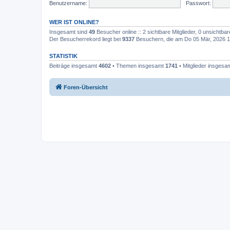
Benutzername:
Passwort:
WER IST ONLINE?
Insgesamt sind
49
Besucher online :: 2 sichtbare Mitglieder, 0 unsichtba
Der Besucherrekord liegt bei
9337
Besuchern, die am Do 05 Mär, 2026 10:
STATISTIK
Beiträge insgesamt
4602
• Themen insgesamt
1741
• Mitglieder insgesa
Foren-Übersicht