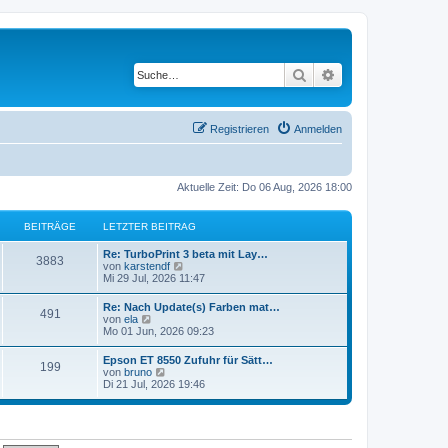
Suche
Erweiterte Suche
Registrieren
Anmelden
Aktuelle Zeit: Do 06 Aug, 2026 18:00
BEITRÄGE
LETZTER BEITRAG
Re: TurboPrint 3 beta mit Lay…
3883
N
von
karstendf
e
Mi 29 Jul, 2026 11:47
u
e
Re: Nach Update(s) Farben mat…
491
s
N
von
ela
t
e
Mo 01 Jun, 2026 09:23
e
u
r
e
Epson ET 8550 Zufuhr für Sätt…
B
199
s
N
von
bruno
e
t
e
Di 21 Jul, 2026 19:46
i
e
u
t
r
e
r
B
s
a
e
t
g
i
e