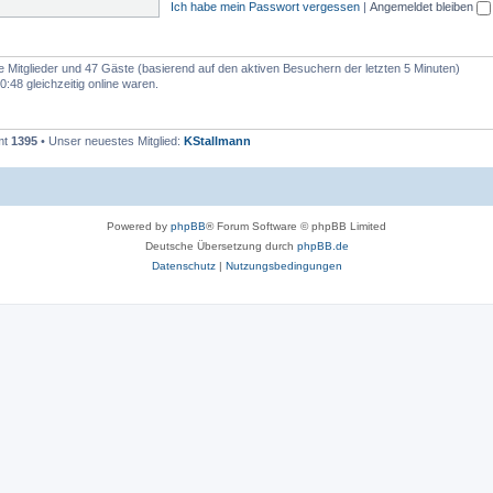
Ich habe mein Passwort vergessen
|
Angemeldet bleiben
re Mitglieder und 47 Gäste (basierend auf den aktiven Besuchern der letzten 5 Minuten)
48 gleichzeitig online waren.
mt
1395
• Unser neuestes Mitglied:
KStallmann
Powered by
phpBB
® Forum Software © phpBB Limited
Deutsche Übersetzung durch
phpBB.de
Datenschutz
|
Nutzungsbedingungen