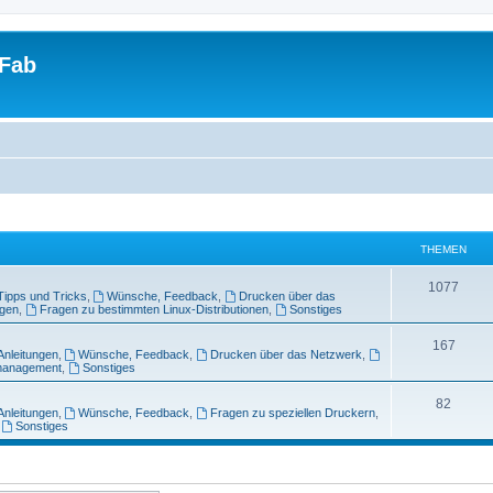
tFab
THEMEN
1077
Tipps und Tricks
,
Wünsche, Feedback
,
Drucken über das
ngen
,
Fragen zu bestimmten Linux-Distributionen
,
Sonstiges
167
Anleitungen
,
Wünsche, Feedback
,
Drucken über das Netzwerk
,
management
,
Sonstiges
82
Anleitungen
,
Wünsche, Feedback
,
Fragen zu speziellen Druckern
,
,
Sonstiges