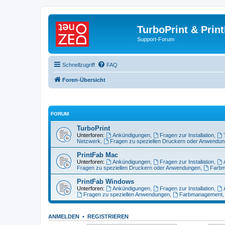
TurboPrint & Prin
Support-Forum
Schnellzugriff
FAQ
Foren-Übersicht
FORUM
TurboPrint
Unterforen:
Ankündigungen
,
Fragen zur Installation
,
Netzwerk
,
Fragen zu speziellen Druckern oder Anwendu
PrintFab Mac
Unterforen:
Ankündigungen
,
Fragen zur Installation
,
Fragen zu speziellen Druckern oder Anwendungen
,
Farb
PrintFab Windows
Unterforen:
Ankündigungen
,
Fragen zur Installation
,
Fragen zu speziellen Anwendungen
,
Farbmanagement
ANMELDEN
•
REGISTRIEREN