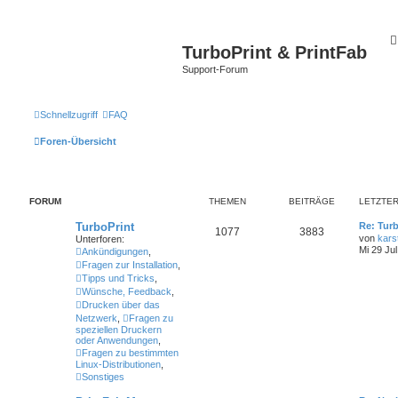
TurboPrint & PrintFab
Support-Forum
Schnellzugriff
FAQ
Foren-Übersicht
FORUM
THEMEN
BEITRÄGE
LETZTER
TurboPrint
Re: Turb
1077
3883
von
kars
Unterforen:
Mi 29 Jul
Ankündigungen
,
Fragen zur Installation
,
Tipps und Tricks
,
Wünsche, Feedback
,
Drucken über das
Netzwerk
,
Fragen zu
speziellen Druckern
oder Anwendungen
,
Fragen zu bestimmten
Linux-Distributionen
,
Sonstiges