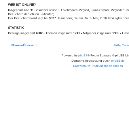
WER IST ONLINE?
Insgesamt sind
31
Besucher online :: 1 sichtbares Mitglied, 0 unsichtbare Mitglieder u
Besuchern der letzten 5 Minuten)
Der Besucherrekord liegt bei
9337
Besuchern, die am Do 05 Mär, 2026 10:48 gleichzeit
STATISTIK
Beiträge insgesamt
4602
• Themen insgesamt
1741
• Mitglieder insgesamt
1395
• Unse
Foren-Übersicht
Alle Coo
Powered by
phpBB
® Forum Software © phpBB Lim
Deutsche Übersetzung durch
phpBB.de
Datenschutz
|
Nutzungsbedingungen