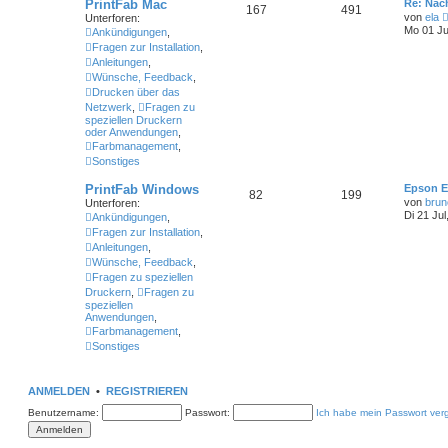
PrintFab Mac
Re: Nac
167
491
von
ela
Unterforen:
Mo 01 Ju
Ankündigungen
,
Fragen zur Installation
,
Anleitungen
,
Wünsche, Feedback
,
Drucken über das
Netzwerk
,
Fragen zu
speziellen Druckern
oder Anwendungen
,
Farbmanagement
,
Sonstiges
PrintFab Windows
Epson E
82
199
von
brun
Unterforen:
Di 21 Jul
Ankündigungen
,
Fragen zur Installation
,
Anleitungen
,
Wünsche, Feedback
,
Fragen zu speziellen
Druckern
,
Fragen zu
speziellen
Anwendungen
,
Farbmanagement
,
Sonstiges
ANMELDEN
•
REGISTRIEREN
Benutzername:
Passwort:
Ich habe mein Passwort ver