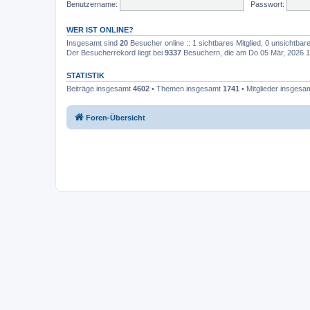
Benutzername:
Passwort:
WER IST ONLINE?
Insgesamt sind
20
Besucher online :: 1 sichtbares Mitglied, 0 unsichtba
Der Besucherrekord liegt bei
9337
Besuchern, die am Do 05 Mär, 2026 10:
STATISTIK
Beiträge insgesamt
4602
• Themen insgesamt
1741
• Mitglieder insgesa
Foren-Übersicht