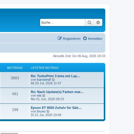
Suche
Erweiterte Suche
Registrieren
Anmelden
Aktuelle Zeit: Do 06 Aug, 2026 18:33
BEITRÄGE
LETZTER BEITRAG
Re: TurboPrint 3 beta mit Lay…
3883
N
von
karstendf
e
Mi 29 Jul, 2026 11:47
u
e
Re: Nach Update(s) Farben mat…
491
s
N
von
ela
t
e
Mo 01 Jun, 2026 09:23
e
u
r
e
Epson ET 8550 Zufuhr für Sätt…
B
199
s
N
von
bruno
e
t
e
Di 21 Jul, 2026 19:46
i
e
u
t
r
e
r
B
s
a
e
t
g
i
e