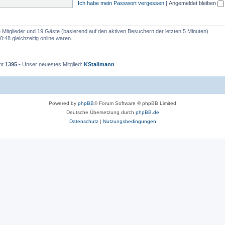
Ich habe mein Passwort vergessen
|
Angemeldet bleiben
re Mitglieder und 19 Gäste (basierend auf den aktiven Besuchern der letzten 5 Minuten)
48 gleichzeitig online waren.
mt
1395
• Unser neuestes Mitglied:
KStallmann
Powered by
phpBB
® Forum Software © phpBB Limited
Deutsche Übersetzung durch
phpBB.de
Datenschutz
|
Nutzungsbedingungen