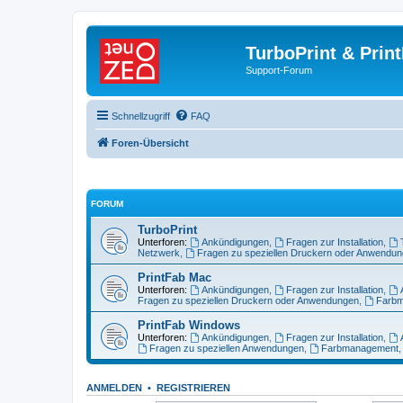
TurboPrint & Prin
Support-Forum
Schnellzugriff
FAQ
Foren-Übersicht
FORUM
TurboPrint
Unterforen:
Ankündigungen
,
Fragen zur Installation
,
Netzwerk
,
Fragen zu speziellen Druckern oder Anwendu
PrintFab Mac
Unterforen:
Ankündigungen
,
Fragen zur Installation
,
Fragen zu speziellen Druckern oder Anwendungen
,
Farb
PrintFab Windows
Unterforen:
Ankündigungen
,
Fragen zur Installation
,
Fragen zu speziellen Anwendungen
,
Farbmanagement
ANMELDEN
•
REGISTRIEREN