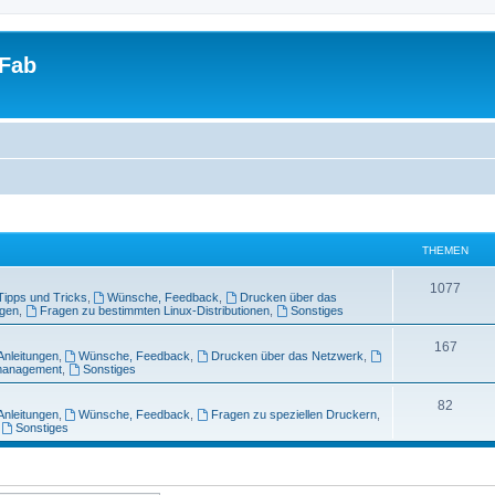
tFab
THEMEN
1077
Tipps und Tricks
,
Wünsche, Feedback
,
Drucken über das
ngen
,
Fragen zu bestimmten Linux-Distributionen
,
Sonstiges
167
Anleitungen
,
Wünsche, Feedback
,
Drucken über das Netzwerk
,
management
,
Sonstiges
82
Anleitungen
,
Wünsche, Feedback
,
Fragen zu speziellen Druckern
,
,
Sonstiges