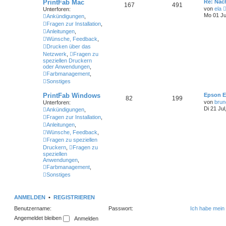
PrintFab Mac
Re: Nac
167
491
von
ela
Unterforen:
Mo 01 Ju
Ankündigungen
,
Fragen zur Installation
,
Anleitungen
,
Wünsche, Feedback
,
Drucken über das
Netzwerk
,
Fragen zu
speziellen Druckern
oder Anwendungen
,
Farbmanagement
,
Sonstiges
PrintFab Windows
Epson E
82
199
von
brun
Unterforen:
Di 21 Jul
Ankündigungen
,
Fragen zur Installation
,
Anleitungen
,
Wünsche, Feedback
,
Fragen zu speziellen
Druckern
,
Fragen zu
speziellen
Anwendungen
,
Farbmanagement
,
Sonstiges
ANMELDEN
•
REGISTRIEREN
Benutzername:
Passwort:
Ich habe mein
Angemeldet bleiben