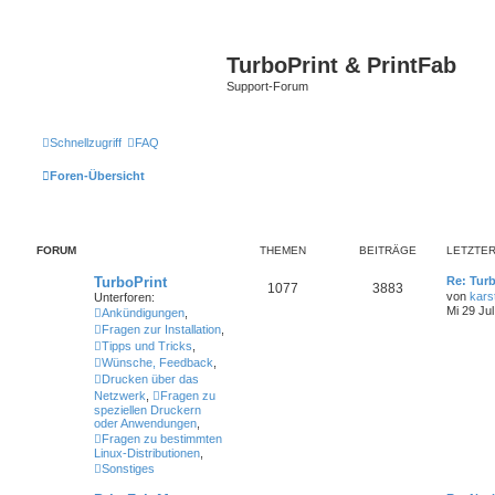
TurboPrint & PrintFab
Support-Forum
Schnellzugriff
FAQ
Foren-Übersicht
FORUM
THEMEN
BEITRÄGE
LETZTER
TurboPrint
Re: Turb
1077
3883
von
kars
Unterforen:
Mi 29 Jul
Ankündigungen
,
Fragen zur Installation
,
Tipps und Tricks
,
Wünsche, Feedback
,
Drucken über das
Netzwerk
,
Fragen zu
speziellen Druckern
oder Anwendungen
,
Fragen zu bestimmten
Linux-Distributionen
,
Sonstiges