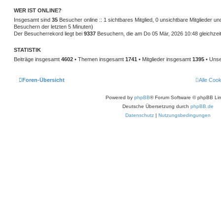
WER IST ONLINE?
Insgesamt sind
35
Besucher online :: 1 sichtbares Mitglied, 0 unsichtbare Mitglieder u
Besuchern der letzten 5 Minuten)
Der Besucherrekord liegt bei
9337
Besuchern, die am Do 05 Mär, 2026 10:48 gleichzeit
STATISTIK
Beiträge insgesamt
4602
• Themen insgesamt
1741
• Mitglieder insgesamt
1395
• Unse
Foren-Übersicht
Alle Coo
Powered by
phpBB
® Forum Software © phpBB Lim
Deutsche Übersetzung durch
phpBB.de
Datenschutz
|
Nutzungsbedingungen