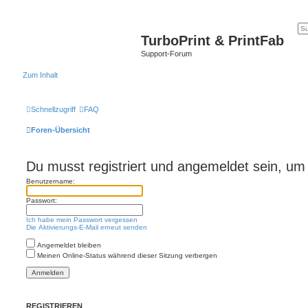
TurboPrint & PrintFab
Support-Forum
Zum Inhalt
Schnellzugriff
FAQ
Foren-Übersicht
Du musst registriert und angemeldet sein, um
Benutzername:
Passwort:
Ich habe mein Passwort vergessen
Die Aktivierungs-E-Mail erneut senden
Angemeldet bleiben
Meinen Online-Status während dieser Sitzung verbergen
REGISTRIEREN