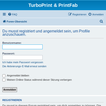
TurboPrint & PrintFab
FAQ
Registrieren
Anmelden
S
Foren-Übersicht
u
Du musst registriert und angemeldet sein, um Profile
c
anzuschauen.
h
Benutzername:
e
Passwort:
Ich habe mein Passwort vergessen
Die Aktivierungs-E-Mail erneut senden
Angemeldet bleiben
Meinen Online-Status während dieser Sitzung verbergen
REGISTRIEREN
Du musst in diesem Forum registriert sein, um dich anmelden zu können. Die