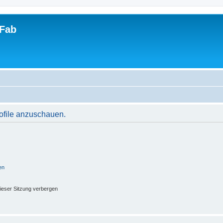
tFab
rofile anzuschauen.
en
ieser Sitzung verbergen