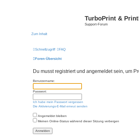
TurboPrint & Prin
Support-Forum
Zum Inhalt
Schnellzugriff
FAQ
Foren-Übersicht
Du musst registriert und angemeldet sein, um P
Benutzername:
Passwort:
Ich habe mein Passwort vergessen
Die Aktivierungs-E-Mail erneut senden
Angemeldet bleiben
Meinen Online-Status während dieser Sitzung verbergen