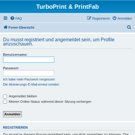
TurboPrint & PrintFab
FAQ
Registrieren
Anmelden
S
Foren-Übersicht
u
Du musst registriert und angemeldet sein, um Profile
c
anzuschauen.
h
Benutzername:
e
Passwort:
Ich habe mein Passwort vergessen
Die Aktivierungs-E-Mail erneut senden
Angemeldet bleiben
Meinen Online-Status während dieser Sitzung verbergen
REGISTRIEREN
Du musst in diesem Forum registriert sein, um dich anmelden zu können. Die