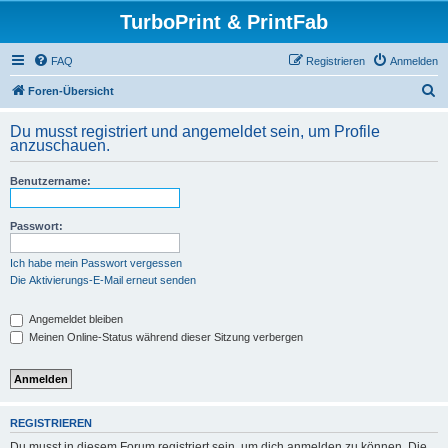
TurboPrint & PrintFab
FAQ
Registrieren
Anmelden
S
Foren-Übersicht
u
Du musst registriert und angemeldet sein, um Profile
c
anzuschauen.
h
Benutzername:
e
Passwort:
Ich habe mein Passwort vergessen
Die Aktivierungs-E-Mail erneut senden
Angemeldet bleiben
Meinen Online-Status während dieser Sitzung verbergen
REGISTRIEREN
Du musst in diesem Forum registriert sein, um dich anmelden zu können. Die