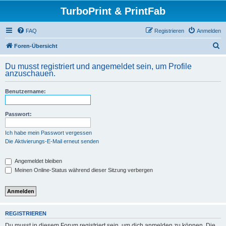
TurboPrint & PrintFab
FAQ
Registrieren
Anmelden
S
Foren-Übersicht
u
Du musst registriert und angemeldet sein, um Profile
c
anzuschauen.
h
Benutzername:
e
Passwort:
Ich habe mein Passwort vergessen
Die Aktivierungs-E-Mail erneut senden
Angemeldet bleiben
Meinen Online-Status während dieser Sitzung verbergen
REGISTRIEREN
Du musst in diesem Forum registriert sein, um dich anmelden zu können. Die