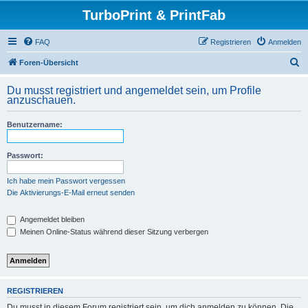
TurboPrint & PrintFab
FAQ
Registrieren
Anmelden
S
Foren-Übersicht
u
Du musst registriert und angemeldet sein, um Profile
c
anzuschauen.
h
Benutzername:
e
Passwort:
Ich habe mein Passwort vergessen
Die Aktivierungs-E-Mail erneut senden
Angemeldet bleiben
Meinen Online-Status während dieser Sitzung verbergen
REGISTRIEREN
Du musst in diesem Forum registriert sein, um dich anmelden zu können. Die