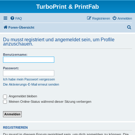
TurboPrint & PrintFab
FAQ
Registrieren
Anmelden
S
Foren-Übersicht
u
Du musst registriert und angemeldet sein, um Profile
c
anzuschauen.
h
Benutzername:
e
Passwort:
Ich habe mein Passwort vergessen
Die Aktivierungs-E-Mail erneut senden
Angemeldet bleiben
Meinen Online-Status während dieser Sitzung verbergen
REGISTRIEREN
Du musst in diesem Forum registriert sein, um dich anmelden zu können. Die