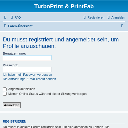
TurboPrint & PrintFab
FAQ
Registrieren
Anmelden
S
Foren-Übersicht
u
Du musst registriert und angemeldet sein, um
c
Profile anzuschauen.
h
e
Benutzername:
Passwort:
Ich habe mein Passwort vergessen
Die Aktivierungs-E-Mail erneut senden
Angemeldet bleiben
Meinen Online-Status während dieser Sitzung verbergen
REGISTRIEREN
Du musst in diesem Forum registriert sein, um dich anmelden zu können. Die