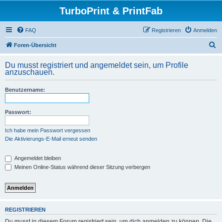
TurboPrint & PrintFab
FAQ
Registrieren
Anmelden
S
Foren-Übersicht
u
Du musst registriert und angemeldet sein, um Profile
c
anzuschauen.
h
Benutzername:
e
Passwort:
Ich habe mein Passwort vergessen
Die Aktivierungs-E-Mail erneut senden
Angemeldet bleiben
Meinen Online-Status während dieser Sitzung verbergen
REGISTRIEREN
Du musst in diesem Forum registriert sein, um dich anmelden zu können. Die