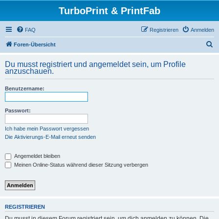
TurboPrint & PrintFab
FAQ
Registrieren
Anmelden
S
Foren-Übersicht
u
Du musst registriert und angemeldet sein, um Profile
c
anzuschauen.
h
Benutzername:
e
Passwort:
Ich habe mein Passwort vergessen
Die Aktivierungs-E-Mail erneut senden
Angemeldet bleiben
Meinen Online-Status während dieser Sitzung verbergen
REGISTRIEREN
Du musst in diesem Forum registriert sein, um dich anmelden zu können. Die