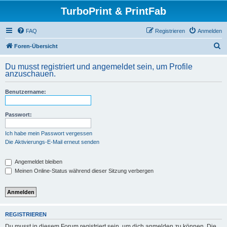
TurboPrint & PrintFab
FAQ
Registrieren
Anmelden
S
Foren-Übersicht
u
Du musst registriert und angemeldet sein, um Profile
c
anzuschauen.
h
Benutzername:
e
Passwort:
Ich habe mein Passwort vergessen
Die Aktivierungs-E-Mail erneut senden
Angemeldet bleiben
Meinen Online-Status während dieser Sitzung verbergen
REGISTRIEREN
Du musst in diesem Forum registriert sein, um dich anmelden zu können. Die