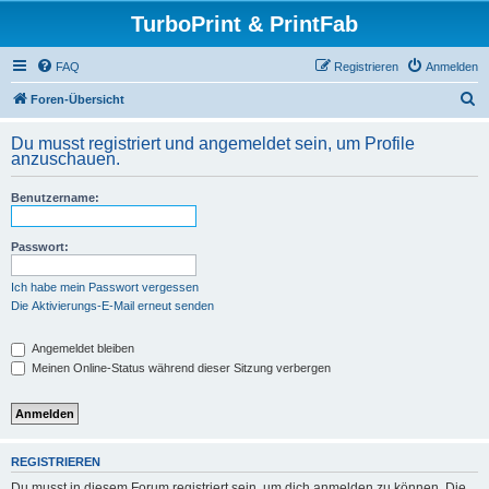
TurboPrint & PrintFab
FAQ
Registrieren
Anmelden
S
Foren-Übersicht
u
Du musst registriert und angemeldet sein, um Profile
c
anzuschauen.
h
Benutzername:
e
Passwort:
Ich habe mein Passwort vergessen
Die Aktivierungs-E-Mail erneut senden
Angemeldet bleiben
Meinen Online-Status während dieser Sitzung verbergen
REGISTRIEREN
Du musst in diesem Forum registriert sein, um dich anmelden zu können. Die