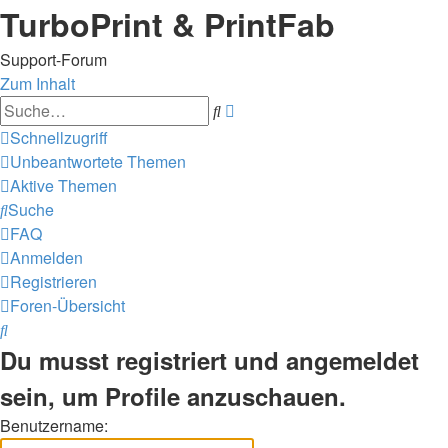
TurboPrint & PrintFab
Support-Forum
Zum Inhalt
Erweiterte
Suche
Suche
Schnellzugriff
Unbeantwortete Themen
Aktive Themen
Suche
FAQ
Anmelden
Registrieren
Foren-Übersicht
Suche
Du musst registriert und angemeldet
sein, um Profile anzuschauen.
Benutzername: