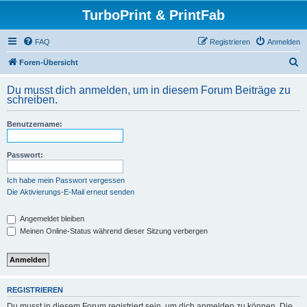
TurboPrint & PrintFab
FAQ
Registrieren
Anmelden
S
Foren-Übersicht
u
Du musst dich anmelden, um in diesem Forum Beiträge zu
c
schreiben.
h
Benutzername:
e
Passwort:
Ich habe mein Passwort vergessen
Die Aktivierungs-E-Mail erneut senden
Angemeldet bleiben
Meinen Online-Status während dieser Sitzung verbergen
REGISTRIEREN
Du musst in diesem Forum registriert sein, um dich anmelden zu können. Die