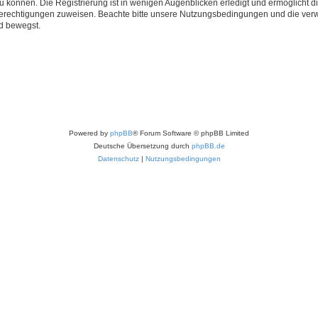
 können. Die Registrierung ist in wenigen Augenblicken erledigt und ermöglicht di
 Berechtigungen zuweisen. Beachte bitte unsere Nutzungsbedingungen und die verwa
d bewegst.
Powered by
phpBB
® Forum Software © phpBB Limited
Deutsche Übersetzung durch
phpBB.de
Datenschutz
|
Nutzungsbedingungen