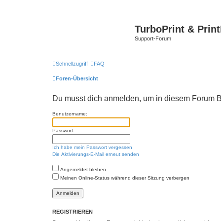
TurboPrint & Prin
Support-Forum
Schnellzugriff
FAQ
Foren-Übersicht
Du musst dich anmelden, um in diesem Forum Be
Benutzername:
Passwort:
Ich habe mein Passwort vergessen
Die Aktivierungs-E-Mail erneut senden
Angemeldet bleiben
Meinen Online-Status während dieser Sitzung verbergen
REGISTRIEREN