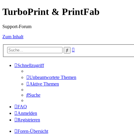
TurboPrint & PrintFab
Support-Forum
Zum Inhalt
Erweiterte
Suche
Suche
Schnellzugriff
Unbeantwortete Themen
Aktive Themen
Suche
FAQ
Anmelden
Registrieren
Foren-Übersicht