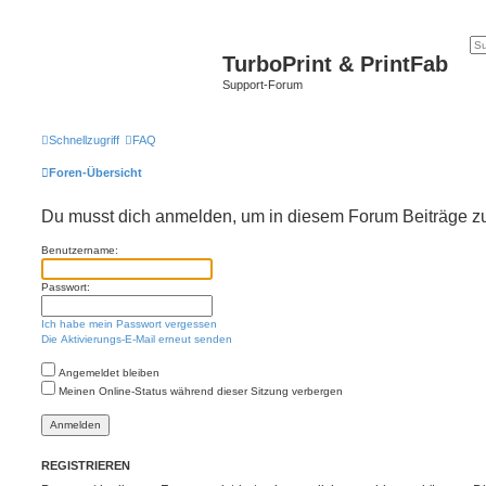
TurboPrint & PrintFab
Support-Forum
Schnellzugriff
FAQ
Foren-Übersicht
Du musst dich anmelden, um in diesem Forum Beiträge zu 
Benutzername:
Passwort:
Ich habe mein Passwort vergessen
Die Aktivierungs-E-Mail erneut senden
Angemeldet bleiben
Meinen Online-Status während dieser Sitzung verbergen
REGISTRIEREN