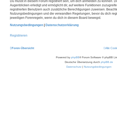
Du musst in diesem Forum registriert sein, um dich anmelden zu können. Di
Augenblicken erledigt und ermöglicht dir, auf weitere Funktionen zuzugreif
registrierten Benutzern auch zusätzliche Berechtigungen zuweisen. Beachte
Nutzungsbedingungen und die verwandten Regelungen, bevor du dich registr
jeweiligen Forenregeln, wenn du dich in diesem Board bewegst.
Nutzungsbedingungen
|
Datenschutzerklärung
Registrieren
Foren-Übersicht
Alle Coo
Powered by
phpBB
® Forum Software © phpBB Lim
Deutsche Übersetzung durch
phpBB.de
Datenschutz
|
Nutzungsbedingungen