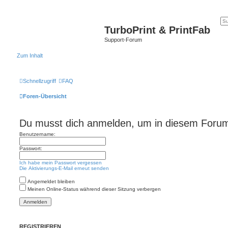
TurboPrint & PrintFab
Support-Forum
Zum Inhalt
Schnellzugriff
FAQ
Foren-Übersicht
Du musst dich anmelden, um in diesem Forum 
Benutzername:
Passwort:
Ich habe mein Passwort vergessen
Die Aktivierungs-E-Mail erneut senden
Angemeldet bleiben
Meinen Online-Status während dieser Sitzung verbergen
REGISTRIEREN