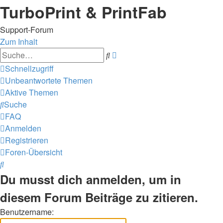
TurboPrint & PrintFab
Support-Forum
Zum Inhalt
Erweiterte
Suche
Suche
Schnellzugriff
Unbeantwortete Themen
Aktive Themen
Suche
FAQ
Anmelden
Registrieren
Foren-Übersicht
Suche
Du musst dich anmelden, um in
diesem Forum Beiträge zu zitieren.
Benutzername: