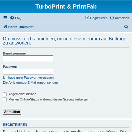
TurboPrint & PrintFab
FAQ
Registrieren
Anmelden
S
Foren-Übersicht
u
Du musst dich anmelden, um in diesem Forum auf Beiträge
c
zu antworten.
h
Benutzername:
e
Passwort:
Ich habe mein Passwort vergessen
Die Aktivierungs-E-Mail erneut senden
Angemeldet bleiben
Meinen Online-Status während dieser Sitzung verbergen
REGISTRIEREN
Du musst in diesem Forum registriert sein, um dich anmelden zu können. Die