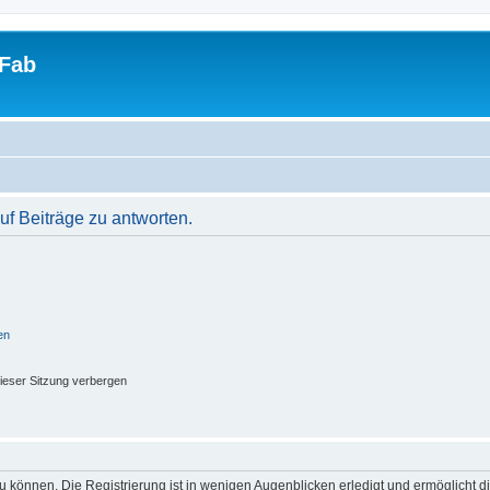
tFab
f Beiträge zu antworten.
en
ieser Sitzung verbergen
 können. Die Registrierung ist in wenigen Augenblicken erledigt und ermöglicht di