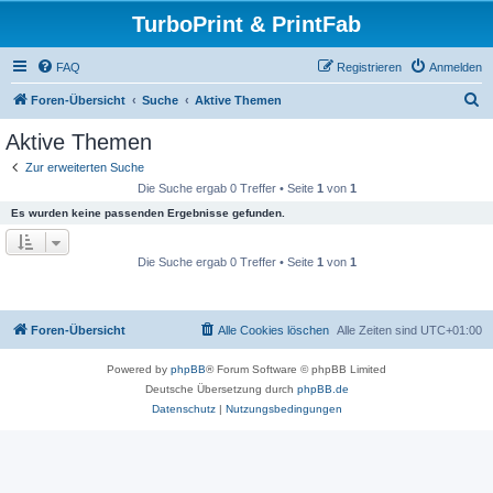
TurboPrint & PrintFab
FAQ
Registrieren
Anmelden
S
Foren-Übersicht
Suche
Aktive Themen
u
Aktive Themen
c
Zur erweiterten Suche
h
Die Suche ergab 0 Treffer • Seite
1
von
1
e
Es wurden keine passenden Ergebnisse gefunden.
Die Suche ergab 0 Treffer • Seite
1
von
1
Foren-Übersicht
Alle Cookies löschen
Alle Zeiten sind
UTC+01:00
Powered by
phpBB
® Forum Software © phpBB Limited
Deutsche Übersetzung durch
phpBB.de
Datenschutz
|
Nutzungsbedingungen