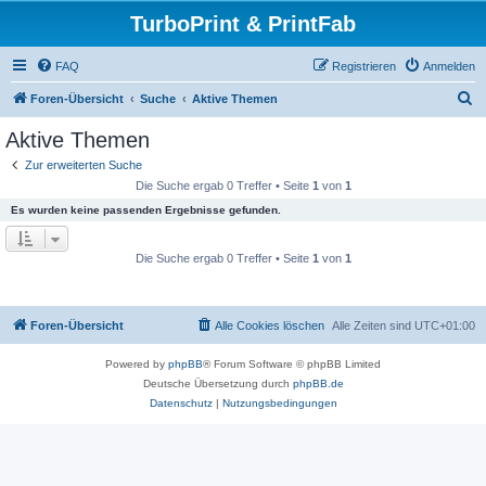
TurboPrint & PrintFab
FAQ
Registrieren
Anmelden
S
Foren-Übersicht
Suche
Aktive Themen
u
Aktive Themen
c
Zur erweiterten Suche
h
Die Suche ergab 0 Treffer • Seite
1
von
1
e
Es wurden keine passenden Ergebnisse gefunden.
Die Suche ergab 0 Treffer • Seite
1
von
1
Foren-Übersicht
Alle Cookies löschen
Alle Zeiten sind
UTC+01:00
Powered by
phpBB
® Forum Software © phpBB Limited
Deutsche Übersetzung durch
phpBB.de
Datenschutz
|
Nutzungsbedingungen