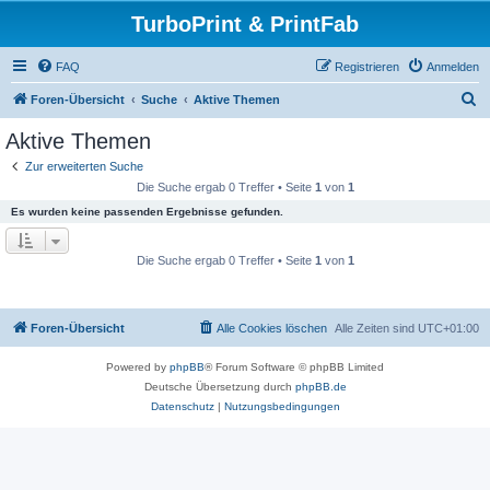
TurboPrint & PrintFab
FAQ
Registrieren
Anmelden
S
Foren-Übersicht
Suche
Aktive Themen
u
Aktive Themen
c
Zur erweiterten Suche
h
Die Suche ergab 0 Treffer • Seite
1
von
1
e
Es wurden keine passenden Ergebnisse gefunden.
Die Suche ergab 0 Treffer • Seite
1
von
1
Foren-Übersicht
Alle Cookies löschen
Alle Zeiten sind
UTC+01:00
Powered by
phpBB
® Forum Software © phpBB Limited
Deutsche Übersetzung durch
phpBB.de
Datenschutz
|
Nutzungsbedingungen