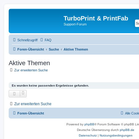
TurboPrint & PrintFab
Support-Forum
Schnellzugriff
FAQ
Foren-Übersicht
Suche
Aktive Themen
Aktive Themen
Zur erweiterten Suche
Es wurden keine passenden Ergebnisse gefunden.
Zur erweiterten Suche
Foren-Übersicht
Alle Coo
Powered by
phpBB
® Forum Software © phpBB Lim
Deutsche Übersetzung durch
phpBB.de
Datenschutz
|
Nutzungsbedingungen