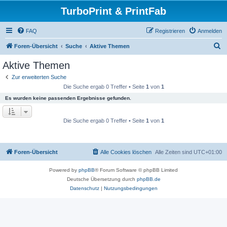
TurboPrint & PrintFab
FAQ
Registrieren
Anmelden
S
Foren-Übersicht
Suche
Aktive Themen
u
Aktive Themen
c
Zur erweiterten Suche
h
Die Suche ergab 0 Treffer • Seite
1
von
1
e
Es wurden keine passenden Ergebnisse gefunden.
Die Suche ergab 0 Treffer • Seite
1
von
1
Foren-Übersicht
Alle Cookies löschen
Alle Zeiten sind
UTC+01:00
Powered by
phpBB
® Forum Software © phpBB Limited
Deutsche Übersetzung durch
phpBB.de
Datenschutz
|
Nutzungsbedingungen