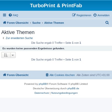
TurboPrint & PrintFab
FAQ
Registrieren
Anmelden
S
Foren-Übersicht
Suche
Aktive Themen
u
Aktive Themen
c
Zur erweiterten Suche
h
Die Suche ergab 0 Treffer • Seite
1
von
1
e
Es wurden keine passenden Ergebnisse gefunden.
Die Suche ergab 0 Treffer • Seite
1
von
1
Foren-Übersicht
Alle Cookies löschen
Alle Zeiten sind
UTC+01:00
Powered by
phpBB
® Forum Software © phpBB Limited
Deutsche Übersetzung durch
phpBB.de
Datenschutz
|
Nutzungsbedingungen