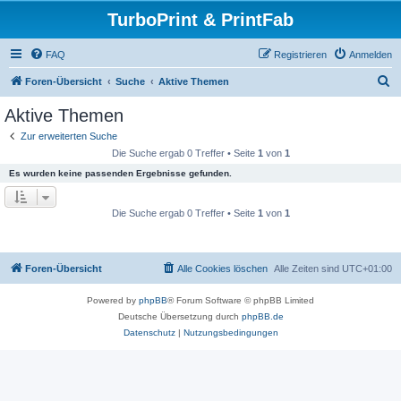
TurboPrint & PrintFab
FAQ
Registrieren
Anmelden
S
Foren-Übersicht
Suche
Aktive Themen
u
Aktive Themen
c
Zur erweiterten Suche
h
Die Suche ergab 0 Treffer • Seite
1
von
1
e
Es wurden keine passenden Ergebnisse gefunden.
Die Suche ergab 0 Treffer • Seite
1
von
1
Foren-Übersicht
Alle Cookies löschen
Alle Zeiten sind
UTC+01:00
Powered by
phpBB
® Forum Software © phpBB Limited
Deutsche Übersetzung durch
phpBB.de
Datenschutz
|
Nutzungsbedingungen