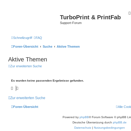
TurboPrint & PrintFab
Support-Forum
Schnellzugriff
FAQ
Foren-Übersicht
Suche
Aktive Themen
Aktive Themen
Zur erweiterten Suche
Es wurden keine passenden Ergebnisse gefunden.
Zur erweiterten Suche
Foren-Übersicht
Alle Coo
Powered by
phpBB
® Forum Software © phpBB Lim
Deutsche Übersetzung durch
phpBB.de
Datenschutz
|
Nutzungsbedingungen