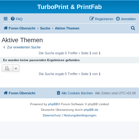
TurboPrint & PrintFab
FAQ
Registrieren
Anmelden
S
Foren-Übersicht
Suche
Aktive Themen
u
Aktive Themen
c
Zur erweiterten Suche
h
Die Suche ergab 0 Treffer • Seite
1
von
1
e
Es wurden keine passenden Ergebnisse gefunden.
Die Suche ergab 0 Treffer • Seite
1
von
1
Foren-Übersicht
Alle Cookies löschen
Alle Zeiten sind
UTC+01:00
Powered by
phpBB
® Forum Software © phpBB Limited
Deutsche Übersetzung durch
phpBB.de
Datenschutz
|
Nutzungsbedingungen