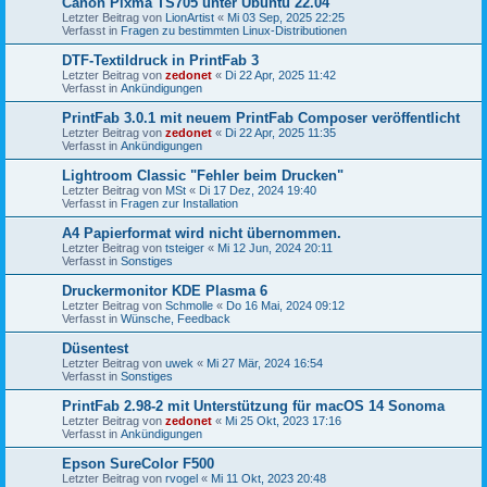
Canon Pixma TS705 unter Ubuntu 22.04
Letzter Beitrag von
LionArtist
«
Mi 03 Sep, 2025 22:25
Verfasst in
Fragen zu bestimmten Linux-Distributionen
DTF-Textildruck in PrintFab 3
Letzter Beitrag von
zedonet
«
Di 22 Apr, 2025 11:42
Verfasst in
Ankündigungen
PrintFab 3.0.1 mit neuem PrintFab Composer veröffentlicht
Letzter Beitrag von
zedonet
«
Di 22 Apr, 2025 11:35
Verfasst in
Ankündigungen
Lightroom Classic "Fehler beim Drucken"
Letzter Beitrag von
MSt
«
Di 17 Dez, 2024 19:40
Verfasst in
Fragen zur Installation
A4 Papierformat wird nicht übernommen.
Letzter Beitrag von
tsteiger
«
Mi 12 Jun, 2024 20:11
Verfasst in
Sonstiges
Druckermonitor KDE Plasma 6
Letzter Beitrag von
Schmolle
«
Do 16 Mai, 2024 09:12
Verfasst in
Wünsche, Feedback
Düsentest
Letzter Beitrag von
uwek
«
Mi 27 Mär, 2024 16:54
Verfasst in
Sonstiges
PrintFab 2.98-2 mit Unterstützung für macOS 14 Sonoma
Letzter Beitrag von
zedonet
«
Mi 25 Okt, 2023 17:16
Verfasst in
Ankündigungen
Epson SureColor F500
Letzter Beitrag von
rvogel
«
Mi 11 Okt, 2023 20:48