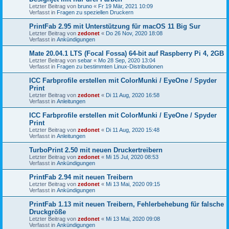
Letzter Beitrag von
bruno
«
Fr 19 Mär, 2021 10:09
Verfasst in
Fragen zu speziellen Druckern
PrintFab 2.95 mit Unterstützung für macOS 11 Big Sur
Letzter Beitrag von
zedonet
«
Do 26 Nov, 2020 18:08
Verfasst in
Ankündigungen
Mate 20.04.1 LTS (Focal Fossa) 64-bit auf Raspberry Pi 4, 2GB
Letzter Beitrag von
sebar
«
Mo 28 Sep, 2020 13:04
Verfasst in
Fragen zu bestimmten Linux-Distributionen
ICC Farbprofile erstellen mit ColorMunki / EyeOne / Spyder
Print
Letzter Beitrag von
zedonet
«
Di 11 Aug, 2020 16:58
Verfasst in
Anleitungen
ICC Farbprofile erstellen mit ColorMunki / EyeOne / Spyder
Print
Letzter Beitrag von
zedonet
«
Di 11 Aug, 2020 15:48
Verfasst in
Anleitungen
TurboPrint 2.50 mit neuen Druckertreibern
Letzter Beitrag von
zedonet
«
Mi 15 Jul, 2020 08:53
Verfasst in
Ankündigungen
PrintFab 2.94 mit neuen Treibern
Letzter Beitrag von
zedonet
«
Mi 13 Mai, 2020 09:15
Verfasst in
Ankündigungen
PrintFab 1.13 mit neuen Treibern, Fehlerbehebung für falsche
Druckgröße
Letzter Beitrag von
zedonet
«
Mi 13 Mai, 2020 09:08
Verfasst in
Ankündigungen