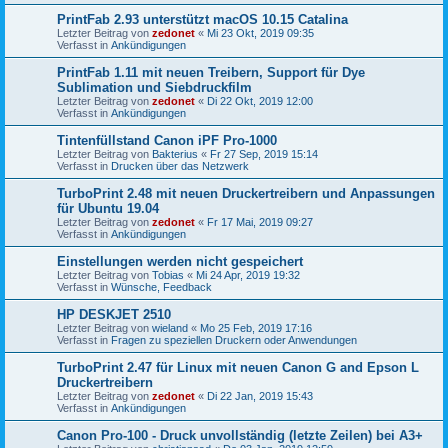
PrintFab 2.93 unterstützt macOS 10.15 Catalina
Letzter Beitrag von
zedonet
«
Mi 23 Okt, 2019 09:35
Verfasst in
Ankündigungen
PrintFab 1.11 mit neuen Treibern, Support für Dye
Sublimation und Siebdruckfilm
Letzter Beitrag von
zedonet
«
Di 22 Okt, 2019 12:00
Verfasst in
Ankündigungen
Tintenfüllstand Canon iPF Pro-1000
Letzter Beitrag von
Bakterius
«
Fr 27 Sep, 2019 15:14
Verfasst in
Drucken über das Netzwerk
TurboPrint 2.48 mit neuen Druckertreibern und Anpassungen
für Ubuntu 19.04
Letzter Beitrag von
zedonet
«
Fr 17 Mai, 2019 09:27
Verfasst in
Ankündigungen
Einstellungen werden nicht gespeichert
Letzter Beitrag von
Tobias
«
Mi 24 Apr, 2019 19:32
Verfasst in
Wünsche, Feedback
HP DESKJET 2510
Letzter Beitrag von
wieland
«
Mo 25 Feb, 2019 17:16
Verfasst in
Fragen zu speziellen Druckern oder Anwendungen
TurboPrint 2.47 für Linux mit neuen Canon G and Epson L
Druckertreibern
Letzter Beitrag von
zedonet
«
Di 22 Jan, 2019 15:43
Verfasst in
Ankündigungen
Canon Pro-100 - Druck unvollständig (letzte Zeilen) bei A3+