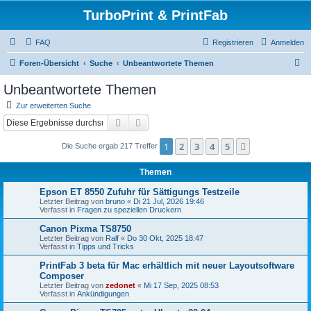
TurboPrint & PrintFab
FAQ
Registrieren
Anmelden
S
Foren-Übersicht
Suche
Unbeantwortete Themen
u
Unbeantwortete Themen
c
Zur erweiterten Suche
h
Suche
Erweiterte Suche
e
1
2
3
4
5
Nächste
Die Suche ergab 217 Treffer
Themen
Epson ET 8550 Zufuhr für Sättigungs Testzeile
Letzter Beitrag von
bruno
«
Di 21 Jul, 2026 19:46
Verfasst in
Fragen zu speziellen Druckern
Canon Pixma TS8750
Letzter Beitrag von
Ralf
«
Do 30 Okt, 2025 18:47
Verfasst in
Tipps und Tricks
PrintFab 3 beta für Mac erhältlich mit neuer Layoutsoftware
Composer
Letzter Beitrag von
zedonet
«
Mi 17 Sep, 2025 08:53
Verfasst in
Ankündigungen