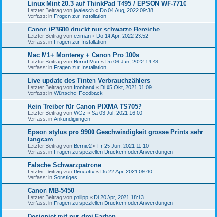
Linux Mint 20.3 auf ThinkPad T495 / EPSON WF-7710
Letzter Beitrag von
jwalesch
«
Do 04 Aug, 2022 09:38
Verfasst in
Fragen zur Installation
Canon iP3600 druckt nur schwarze Bereiche
Letzter Beitrag von
eciman
«
Do 14 Apr, 2022 23:52
Verfasst in
Fragen zur Installation
Mac M1+ Monterey + Canon Pro 100s
Letzter Beitrag von
BerniTMuc
«
Do 06 Jan, 2022 14:43
Verfasst in
Fragen zur Installation
Live update des Tinten Verbrauchzählers
Letzter Beitrag von
Ironhand
«
Di 05 Okt, 2021 01:09
Verfasst in
Wünsche, Feedback
Kein Treiber für Canon PIXMA TS705?
Letzter Beitrag von
WGz
«
Sa 03 Jul, 2021 16:00
Verfasst in
Ankündigungen
Epson stylus pro 9900 Geschwindigkeit grosse Prints sehr
langsam
Letzter Beitrag von
Bernie2
«
Fr 25 Jun, 2021 11:10
Verfasst in
Fragen zu speziellen Druckern oder Anwendungen
Falsche Schwarzpatrone
Letzter Beitrag von
Bencotto
«
Do 22 Apr, 2021 09:40
Verfasst in
Sonstiges
Canon MB-5450
Letzter Beitrag von
philipp
«
Di 20 Apr, 2021 18:13
Verfasst in
Fragen zu speziellen Druckern oder Anwendungen
Designjet mit nur drei Farben