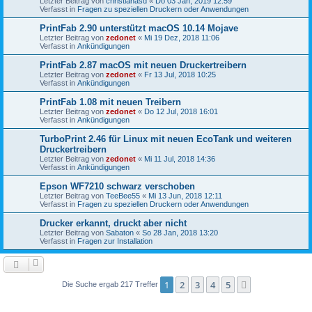
Letzter Beitrag von
christianasd
«
Do 03 Jan, 2019 12:59
Verfasst in
Fragen zu speziellen Druckern oder Anwendungen
PrintFab 2.90 unterstützt macOS 10.14 Mojave
Letzter Beitrag von
zedonet
«
Mi 19 Dez, 2018 11:06
Verfasst in
Ankündigungen
PrintFab 2.87 macOS mit neuen Druckertreibern
Letzter Beitrag von
zedonet
«
Fr 13 Jul, 2018 10:25
Verfasst in
Ankündigungen
PrintFab 1.08 mit neuen Treibern
Letzter Beitrag von
zedonet
«
Do 12 Jul, 2018 16:01
Verfasst in
Ankündigungen
TurboPrint 2.46 für Linux mit neuen EcoTank und weiteren
Druckertreibern
Letzter Beitrag von
zedonet
«
Mi 11 Jul, 2018 14:36
Verfasst in
Ankündigungen
Epson WF7210 schwarz verschoben
Letzter Beitrag von
TeeBee55
«
Mi 13 Jun, 2018 12:11
Verfasst in
Fragen zu speziellen Druckern oder Anwendungen
Drucker erkannt, druckt aber nicht
Letzter Beitrag von
Sabaton
«
So 28 Jan, 2018 13:20
Verfasst in
Fragen zur Installation
1
2
3
4
5
Nächste
Die Suche ergab 217 Treffer