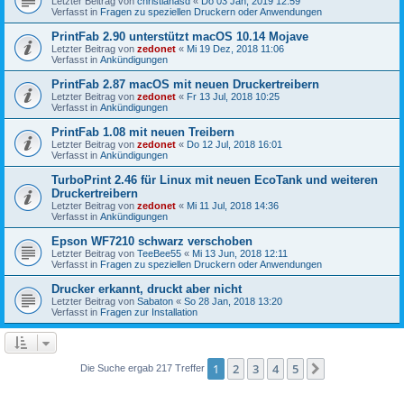
Letzter Beitrag von
christianasd
«
Do 03 Jan, 2019 12:59
Verfasst in
Fragen zu speziellen Druckern oder Anwendungen
PrintFab 2.90 unterstützt macOS 10.14 Mojave
Letzter Beitrag von
zedonet
«
Mi 19 Dez, 2018 11:06
Verfasst in
Ankündigungen
PrintFab 2.87 macOS mit neuen Druckertreibern
Letzter Beitrag von
zedonet
«
Fr 13 Jul, 2018 10:25
Verfasst in
Ankündigungen
PrintFab 1.08 mit neuen Treibern
Letzter Beitrag von
zedonet
«
Do 12 Jul, 2018 16:01
Verfasst in
Ankündigungen
TurboPrint 2.46 für Linux mit neuen EcoTank und weiteren
Druckertreibern
Letzter Beitrag von
zedonet
«
Mi 11 Jul, 2018 14:36
Verfasst in
Ankündigungen
Epson WF7210 schwarz verschoben
Letzter Beitrag von
TeeBee55
«
Mi 13 Jun, 2018 12:11
Verfasst in
Fragen zu speziellen Druckern oder Anwendungen
Drucker erkannt, druckt aber nicht
Letzter Beitrag von
Sabaton
«
So 28 Jan, 2018 13:20
Verfasst in
Fragen zur Installation
1
2
3
4
5
Nächste
Die Suche ergab 217 Treffer