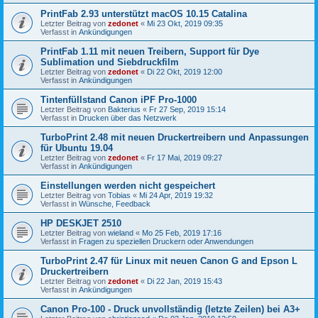
PrintFab 2.93 unterstützt macOS 10.15 Catalina
Letzter Beitrag von
zedonet
«
Mi 23 Okt, 2019 09:35
Verfasst in
Ankündigungen
PrintFab 1.11 mit neuen Treibern, Support für Dye
Sublimation und Siebdruckfilm
Letzter Beitrag von
zedonet
«
Di 22 Okt, 2019 12:00
Verfasst in
Ankündigungen
Tintenfüllstand Canon iPF Pro-1000
Letzter Beitrag von
Bakterius
«
Fr 27 Sep, 2019 15:14
Verfasst in
Drucken über das Netzwerk
TurboPrint 2.48 mit neuen Druckertreibern und Anpassungen
für Ubuntu 19.04
Letzter Beitrag von
zedonet
«
Fr 17 Mai, 2019 09:27
Verfasst in
Ankündigungen
Einstellungen werden nicht gespeichert
Letzter Beitrag von
Tobias
«
Mi 24 Apr, 2019 19:32
Verfasst in
Wünsche, Feedback
HP DESKJET 2510
Letzter Beitrag von
wieland
«
Mo 25 Feb, 2019 17:16
Verfasst in
Fragen zu speziellen Druckern oder Anwendungen
TurboPrint 2.47 für Linux mit neuen Canon G and Epson L
Druckertreibern
Letzter Beitrag von
zedonet
«
Di 22 Jan, 2019 15:43
Verfasst in
Ankündigungen
Canon Pro-100 - Druck unvollständig (letzte Zeilen) bei A3+