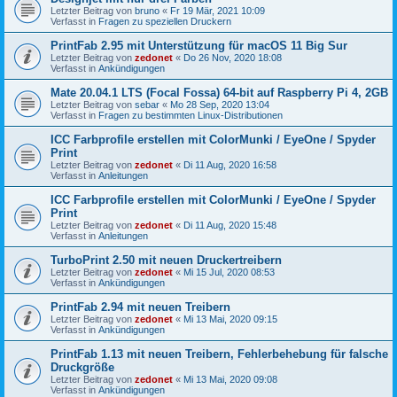
Letzter Beitrag von
bruno
«
Fr 19 Mär, 2021 10:09
Verfasst in
Fragen zu speziellen Druckern
PrintFab 2.95 mit Unterstützung für macOS 11 Big Sur
Letzter Beitrag von
zedonet
«
Do 26 Nov, 2020 18:08
Verfasst in
Ankündigungen
Mate 20.04.1 LTS (Focal Fossa) 64-bit auf Raspberry Pi 4, 2GB
Letzter Beitrag von
sebar
«
Mo 28 Sep, 2020 13:04
Verfasst in
Fragen zu bestimmten Linux-Distributionen
ICC Farbprofile erstellen mit ColorMunki / EyeOne / Spyder
Print
Letzter Beitrag von
zedonet
«
Di 11 Aug, 2020 16:58
Verfasst in
Anleitungen
ICC Farbprofile erstellen mit ColorMunki / EyeOne / Spyder
Print
Letzter Beitrag von
zedonet
«
Di 11 Aug, 2020 15:48
Verfasst in
Anleitungen
TurboPrint 2.50 mit neuen Druckertreibern
Letzter Beitrag von
zedonet
«
Mi 15 Jul, 2020 08:53
Verfasst in
Ankündigungen
PrintFab 2.94 mit neuen Treibern
Letzter Beitrag von
zedonet
«
Mi 13 Mai, 2020 09:15
Verfasst in
Ankündigungen
PrintFab 1.13 mit neuen Treibern, Fehlerbehebung für falsche
Druckgröße
Letzter Beitrag von
zedonet
«
Mi 13 Mai, 2020 09:08
Verfasst in
Ankündigungen