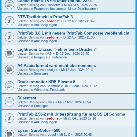
Canon Pixma TS705 unter Ubuntu 22.04
Letzter Beitrag von
LionArtist
«
Mi 03 Sep, 2025 22:25
Verfasst in
Fragen zu bestimmten Linux-Distributionen
DTF-Textildruck in PrintFab 3
Letzter Beitrag von
zedonet
«
Di 22 Apr, 2025 11:42
Verfasst in
Ankündigungen
PrintFab 3.0.1 mit neuem PrintFab Composer veröffentlicht
Letzter Beitrag von
zedonet
«
Di 22 Apr, 2025 11:35
Verfasst in
Ankündigungen
Lightroom Classic "Fehler beim Drucken"
Letzter Beitrag von
MSt
«
Di 17 Dez, 2024 19:40
Verfasst in
Fragen zur Installation
A4 Papierformat wird nicht übernommen.
Letzter Beitrag von
tsteiger
«
Mi 12 Jun, 2024 20:11
Verfasst in
Sonstiges
Druckermonitor KDE Plasma 6
Letzter Beitrag von
Schmolle
«
Do 16 Mai, 2024 09:12
Verfasst in
Wünsche, Feedback
Düsentest
Letzter Beitrag von
uwek
«
Mi 27 Mär, 2024 16:54
Verfasst in
Sonstiges
PrintFab 2.98-2 mit Unterstützung für macOS 14 Sonoma
Letzter Beitrag von
zedonet
«
Mi 25 Okt, 2023 17:16
Verfasst in
Ankündigungen
Epson SureColor F500
Letzter Beitrag von
rvogel
«
Mi 11 Okt, 2023 20:48