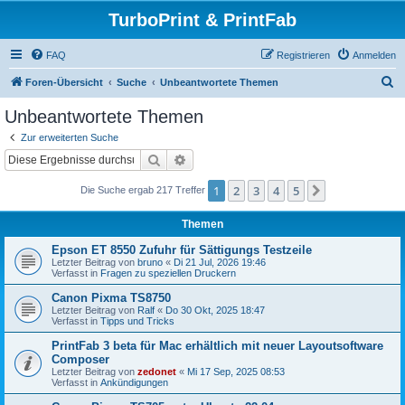
TurboPrint & PrintFab
FAQ
Registrieren
Anmelden
S
Foren-Übersicht
Suche
Unbeantwortete Themen
u
Unbeantwortete Themen
c
Zur erweiterten Suche
h
Suche
Erweiterte Suche
e
1
2
3
4
5
Nächste
Die Suche ergab 217 Treffer
Themen
Epson ET 8550 Zufuhr für Sättigungs Testzeile
Letzter Beitrag von
bruno
«
Di 21 Jul, 2026 19:46
Verfasst in
Fragen zu speziellen Druckern
Canon Pixma TS8750
Letzter Beitrag von
Ralf
«
Do 30 Okt, 2025 18:47
Verfasst in
Tipps und Tricks
PrintFab 3 beta für Mac erhältlich mit neuer Layoutsoftware
Composer
Letzter Beitrag von
zedonet
«
Mi 17 Sep, 2025 08:53
Verfasst in
Ankündigungen