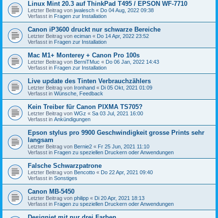
Linux Mint 20.3 auf ThinkPad T495 / EPSON WF-7710
Letzter Beitrag von
jwalesch
«
Do 04 Aug, 2022 09:38
Verfasst in
Fragen zur Installation
Canon iP3600 druckt nur schwarze Bereiche
Letzter Beitrag von
eciman
«
Do 14 Apr, 2022 23:52
Verfasst in
Fragen zur Installation
Mac M1+ Monterey + Canon Pro 100s
Letzter Beitrag von
BerniTMuc
«
Do 06 Jan, 2022 14:43
Verfasst in
Fragen zur Installation
Live update des Tinten Verbrauchzählers
Letzter Beitrag von
Ironhand
«
Di 05 Okt, 2021 01:09
Verfasst in
Wünsche, Feedback
Kein Treiber für Canon PIXMA TS705?
Letzter Beitrag von
WGz
«
Sa 03 Jul, 2021 16:00
Verfasst in
Ankündigungen
Epson stylus pro 9900 Geschwindigkeit grosse Prints sehr
langsam
Letzter Beitrag von
Bernie2
«
Fr 25 Jun, 2021 11:10
Verfasst in
Fragen zu speziellen Druckern oder Anwendungen
Falsche Schwarzpatrone
Letzter Beitrag von
Bencotto
«
Do 22 Apr, 2021 09:40
Verfasst in
Sonstiges
Canon MB-5450
Letzter Beitrag von
philipp
«
Di 20 Apr, 2021 18:13
Verfasst in
Fragen zu speziellen Druckern oder Anwendungen
Designjet mit nur drei Farben