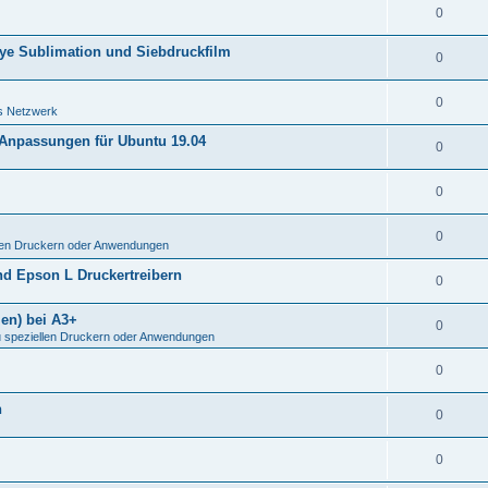
0
 Dye Sublimation und Siebdruckfilm
0
0
s Netzwerk
 Anpassungen für Ubuntu 19.04
0
0
0
len Druckern oder Anwendungen
nd Epson L Druckertreibern
0
len) bei A3+
0
 speziellen Druckern oder Anwendungen
0
n
0
0