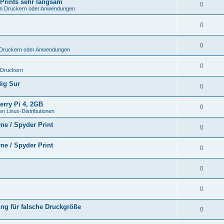
 Prints sehr langsam
0
len Druckern oder Anwendungen
0
0
n Druckern oder Anwendungen
0
 Druckern
Big Sur
0
erry Pi 4, 2GB
0
n Linux-Distributionen
ne / Spyder Print
0
ne / Spyder Print
0
0
0
ung für falsche Druckgröße
0