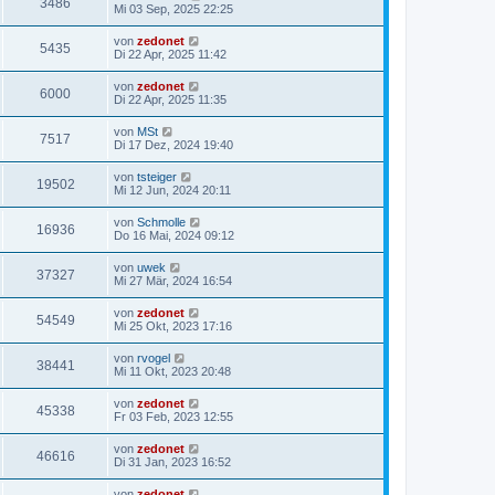
3486
Mi 03 Sep, 2025 22:25
von
zedonet
5435
Di 22 Apr, 2025 11:42
von
zedonet
6000
Di 22 Apr, 2025 11:35
von
MSt
7517
Di 17 Dez, 2024 19:40
von
tsteiger
19502
Mi 12 Jun, 2024 20:11
von
Schmolle
16936
Do 16 Mai, 2024 09:12
von
uwek
37327
Mi 27 Mär, 2024 16:54
von
zedonet
54549
Mi 25 Okt, 2023 17:16
von
rvogel
38441
Mi 11 Okt, 2023 20:48
von
zedonet
45338
Fr 03 Feb, 2023 12:55
von
zedonet
46616
Di 31 Jan, 2023 16:52
von
zedonet