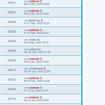
von
zedonet
49821
Mi 23 Okt, 2019 09:35
von
zedonet
50587
Di 22 Okt, 2019 12:00
von
Bakterius
48946
Fr 27 Sep, 2019 15:14
von
zedonet
50536
Fr 17 Mai, 2019 09:27
von
Tobias
49580
Mi 24 Apr, 2019 19:32
von
wieland
48895
Mo 25 Feb, 2019 17:16
von
zedonet
50009
Di 22 Jan, 2019 15:43
von
christianasd
49573
Do 03 Jan, 2019 12:59
von
zedonet
49282
Mi 19 Dez, 2018 11:06
von
zedonet
49669
Fr 13 Jul, 2018 10:25
von
zedonet
49742
Do 12 Jul, 2018 16:01