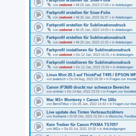
Farbprofil erstellen für Siser-Folie
von
zedonet
»
Mi 25 Jan, 2023 17:03
» in
Anleitungen
Farbprofil erstellen für Siser-Folie
von
zedonet
»
Mi 25 Jan, 2023 16:37
» in
Anleitungen
Farbprofil erstellen für Sublimationsdruck
von
zedonet
»
Mi 25 Jan, 2023 14:03
» in
Anleitungen
Farbprofil erstellen für Sublimationsdruck
von
zedonet
»
Mi 25 Jan, 2023 12:25
» in
Anleitungen
Farbprofil installieren für Sublimationsdruck
von
zedonet
»
Do 12 Jan, 2023 16:31
» in
Anleitungen
Farbprofil installieren für Sublimationsdruck
von
zedonet
»
Do 12 Jan, 2023 15:59
» in
Anleitungen
Linux Mint 20.3 auf ThinkPad T495 / EPSON WF
von
jwalesch
»
Do 04 Aug, 2022 09:38
» in
Fragen zur Install
Canon iP3600 druckt nur schwarze Bereiche
von
eciman
»
Do 14 Apr, 2022 23:52
» in
Fragen zur Installat
Mac M1+ Monterey + Canon Pro 100s
von
BerniTMuc
»
Do 06 Jan, 2022 14:43
» in
Fragen zur Insta
Live update des Tinten Verbrauchzählers
von
Ironhand
»
Di 05 Okt, 2021 01:09
» in
Wünsche, Feedba
Kein Treiber für Canon PIXMA TS705?
von
WGz
»
Sa 03 Jul, 2021 16:00
» in
Ankündigungen