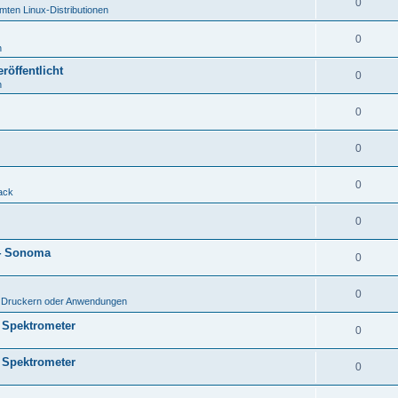
0
mten Linux-Distributionen
0
n
röffentlicht
0
n
0
0
0
ack
0
14 Sonoma
0
0
n Druckern oder Anwendungen
s Spektrometer
0
s Spektrometer
0