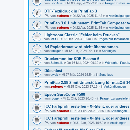
von
LionArtist
»
Mi 03 Sep, 2025 22:25
» in
Fragen zu bestim
DTF-Textildruck in PrintFab 3
von
zedonet
»
Di 22 Apr, 2025 11:42
» in
Ankündigunge
PrintFab 3.0.1 mit neuem PrintFab Composer ve
von
zedonet
»
Di 22 Apr, 2025 11:35
» in
Ankündigunge
Lightroom Classic "Fehler beim Drucken"
von
MSt
»
Di 17 Dez, 2024 19:40
» in
Fragen zur Installation
A4 Papierformat wird nicht übernommen.
von
tsteiger
»
Mi 12 Jun, 2024 20:11
» in
Sonstiges
Druckermonitor KDE Plasma 6
von
Schmolle
»
Do 16 Mai, 2024 09:12
» in
Wünsche, Feedb
Düsentest
von
uwek
»
Mi 27 Mär, 2024 16:54
» in
Sonstiges
PrintFab 2.98-2 mit Unterstützung für macOS 
von
zedonet
»
Mi 25 Okt, 2023 17:16
» in
Ankündigungen
Epson SureColor F500
von
rvogel
»
Mi 11 Okt, 2023 20:48
» in
Fragen zu spezielle
ICC Farbprofil erstellen - X-Rite i1 oder andere
von
zedonet
»
Fr 03 Feb, 2023 12:55
» in
Anleitungen
ICC Farbprofil erstellen - X-Rite i1 oder andere
von
zedonet
»
Di 31 Jan, 2023 16:52
» in
Anleitungen