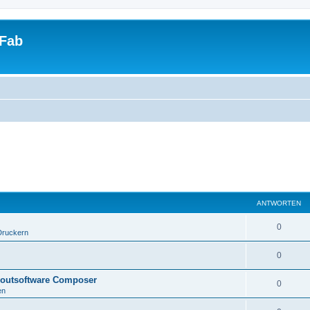
tFab
ANTWORTEN
0
Druckern
0
ayoutsoftware Composer
0
en