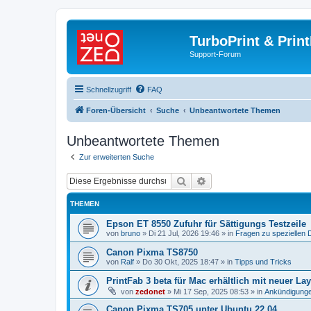
TurboPrint & Prin
Support-Forum
Schnellzugriff
FAQ
Foren-Übersicht
Suche
Unbeantwortete Themen
Unbeantwortete Themen
Zur erweiterten Suche
Suche
Erweiterte Suche
THEMEN
Epson ET 8550 Zufuhr für Sättigungs Testzeile
von
bruno
»
Di 21 Jul, 2026 19:46
» in
Fragen zu speziellen 
Canon Pixma TS8750
von
Ralf
»
Do 30 Okt, 2025 18:47
» in
Tipps und Tricks
PrintFab 3 beta für Mac erhältlich mit neuer L
von
zedonet
»
Mi 17 Sep, 2025 08:53
» in
Ankündigung
Canon Pixma TS705 unter Ubuntu 22.04