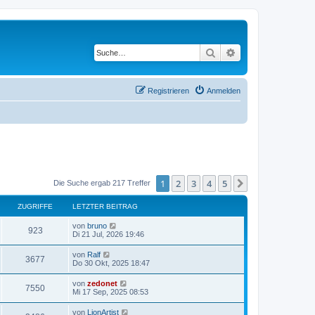
Suche
Erweiterte Suche
Registrieren
Anmelden
1
2
3
4
5
Nächste
Die Suche ergab 217 Treffer
ZUGRIFFE
LETZTER BEITRAG
von
bruno
923
Di 21 Jul, 2026 19:46
von
Ralf
3677
Do 30 Okt, 2025 18:47
von
zedonet
7550
Mi 17 Sep, 2025 08:53
von
LionArtist