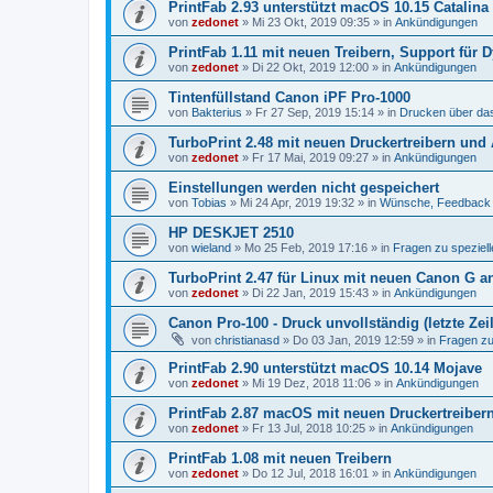
PrintFab 2.93 unterstützt macOS 10.15 Catalina
von
zedonet
»
Mi 23 Okt, 2019 09:35
» in
Ankündigungen
PrintFab 1.11 mit neuen Treibern, Support für
von
zedonet
»
Di 22 Okt, 2019 12:00
» in
Ankündigungen
Tintenfüllstand Canon iPF Pro-1000
von
Bakterius
»
Fr 27 Sep, 2019 15:14
» in
Drucken über da
TurboPrint 2.48 mit neuen Druckertreibern und
von
zedonet
»
Fr 17 Mai, 2019 09:27
» in
Ankündigungen
Einstellungen werden nicht gespeichert
von
Tobias
»
Mi 24 Apr, 2019 19:32
» in
Wünsche, Feedback
HP DESKJET 2510
von
wieland
»
Mo 25 Feb, 2019 17:16
» in
Fragen zu speziel
TurboPrint 2.47 für Linux mit neuen Canon G a
von
zedonet
»
Di 22 Jan, 2019 15:43
» in
Ankündigungen
Canon Pro-100 - Druck unvollständig (letzte Zei
von
christianasd
»
Do 03 Jan, 2019 12:59
» in
Fragen zu
PrintFab 2.90 unterstützt macOS 10.14 Mojave
von
zedonet
»
Mi 19 Dez, 2018 11:06
» in
Ankündigungen
PrintFab 2.87 macOS mit neuen Druckertreiber
von
zedonet
»
Fr 13 Jul, 2018 10:25
» in
Ankündigungen
PrintFab 1.08 mit neuen Treibern
von
zedonet
»
Do 12 Jul, 2018 16:01
» in
Ankündigungen