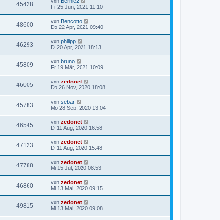
von
Bernie2
45428
Fr 25 Jun, 2021 11:10
von
Bencotto
48600
Do 22 Apr, 2021 09:40
von
philipp
46293
Di 20 Apr, 2021 18:13
von
bruno
45809
Fr 19 Mär, 2021 10:09
von
zedonet
46005
Do 26 Nov, 2020 18:08
von
sebar
45783
Mo 28 Sep, 2020 13:04
von
zedonet
46545
Di 11 Aug, 2020 16:58
von
zedonet
47123
Di 11 Aug, 2020 15:48
von
zedonet
47788
Mi 15 Jul, 2020 08:53
von
zedonet
46860
Mi 13 Mai, 2020 09:15
von
zedonet
49815
Mi 13 Mai, 2020 09:08