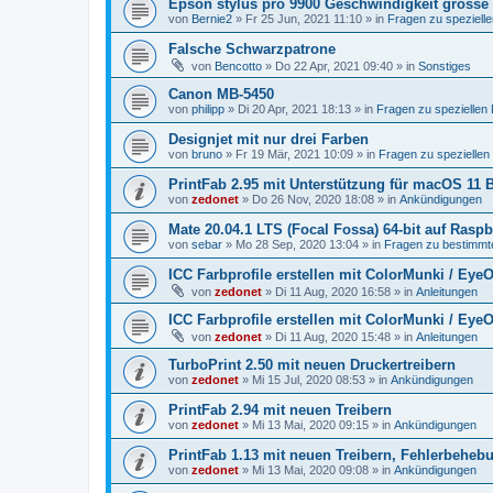
Epson stylus pro 9900 Geschwindigkeit grosse
von
Bernie2
»
Fr 25 Jun, 2021 11:10
» in
Fragen zu speziel
Falsche Schwarzpatrone
von
Bencotto
»
Do 22 Apr, 2021 09:40
» in
Sonstiges
Canon MB-5450
von
philipp
»
Di 20 Apr, 2021 18:13
» in
Fragen zu spezielle
Designjet mit nur drei Farben
von
bruno
»
Fr 19 Mär, 2021 10:09
» in
Fragen zu speziellen
PrintFab 2.95 mit Unterstützung für macOS 11 
von
zedonet
»
Do 26 Nov, 2020 18:08
» in
Ankündigungen
Mate 20.04.1 LTS (Focal Fossa) 64-bit auf Raspb
von
sebar
»
Mo 28 Sep, 2020 13:04
» in
Fragen zu bestimmte
ICC Farbprofile erstellen mit ColorMunki / EyeO
von
zedonet
»
Di 11 Aug, 2020 16:58
» in
Anleitungen
ICC Farbprofile erstellen mit ColorMunki / EyeO
von
zedonet
»
Di 11 Aug, 2020 15:48
» in
Anleitungen
TurboPrint 2.50 mit neuen Druckertreibern
von
zedonet
»
Mi 15 Jul, 2020 08:53
» in
Ankündigungen
PrintFab 2.94 mit neuen Treibern
von
zedonet
»
Mi 13 Mai, 2020 09:15
» in
Ankündigungen
PrintFab 1.13 mit neuen Treibern, Fehlerbeheb
von
zedonet
»
Mi 13 Mai, 2020 09:08
» in
Ankündigungen