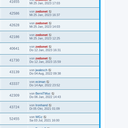
41655
Mi 25 Jan, 2023 17:03
von
zedonet
42586
Mi 25 Jan, 2023 16:37
von
zedonet
42628
Mi 25 Jan, 2023 14:03
von
zedonet
42186
Mi 25 Jan, 2023 12:25
von
zedonet
40641
Do 12 Jan, 2023 16:31
von
zedonet
41730
Do 12 Jan, 2023 15:59
von
jwalesch
43139
Do 04 Aug, 2022 09:38
von
eciman
43337
Do 14 Apr, 2022 23:52
von
BerniTMuc
42309
Do 06 Jan, 2022 14:43
von
Ironhand
43724
Di 05 Okt, 2021 01:09
von
WGz
52455
Sa 03 Jul, 2021 16:00