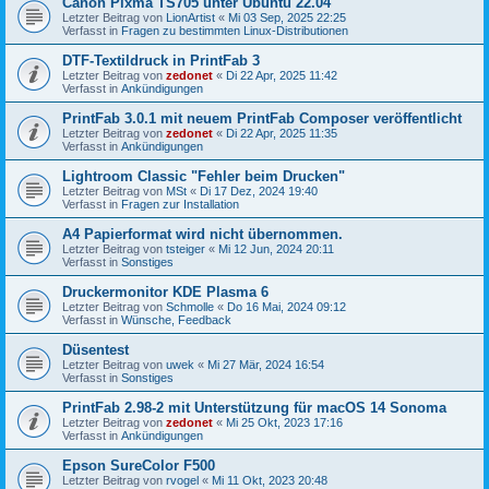
Canon Pixma TS705 unter Ubuntu 22.04
Letzter Beitrag von
LionArtist
«
Mi 03 Sep, 2025 22:25
Verfasst in
Fragen zu bestimmten Linux-Distributionen
DTF-Textildruck in PrintFab 3
Letzter Beitrag von
zedonet
«
Di 22 Apr, 2025 11:42
Verfasst in
Ankündigungen
PrintFab 3.0.1 mit neuem PrintFab Composer veröffentlicht
Letzter Beitrag von
zedonet
«
Di 22 Apr, 2025 11:35
Verfasst in
Ankündigungen
Lightroom Classic "Fehler beim Drucken"
Letzter Beitrag von
MSt
«
Di 17 Dez, 2024 19:40
Verfasst in
Fragen zur Installation
A4 Papierformat wird nicht übernommen.
Letzter Beitrag von
tsteiger
«
Mi 12 Jun, 2024 20:11
Verfasst in
Sonstiges
Druckermonitor KDE Plasma 6
Letzter Beitrag von
Schmolle
«
Do 16 Mai, 2024 09:12
Verfasst in
Wünsche, Feedback
Düsentest
Letzter Beitrag von
uwek
«
Mi 27 Mär, 2024 16:54
Verfasst in
Sonstiges
PrintFab 2.98-2 mit Unterstützung für macOS 14 Sonoma
Letzter Beitrag von
zedonet
«
Mi 25 Okt, 2023 17:16
Verfasst in
Ankündigungen
Epson SureColor F500
Letzter Beitrag von
rvogel
«
Mi 11 Okt, 2023 20:48