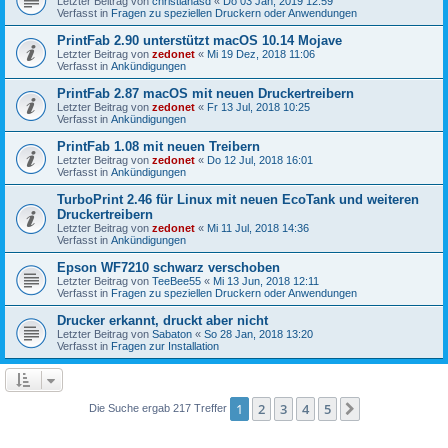
Letzter Beitrag von
christianasd
«
Do 03 Jan, 2019 12:59
Verfasst in
Fragen zu speziellen Druckern oder Anwendungen
PrintFab 2.90 unterstützt macOS 10.14 Mojave
Letzter Beitrag von
zedonet
«
Mi 19 Dez, 2018 11:06
Verfasst in
Ankündigungen
PrintFab 2.87 macOS mit neuen Druckertreibern
Letzter Beitrag von
zedonet
«
Fr 13 Jul, 2018 10:25
Verfasst in
Ankündigungen
PrintFab 1.08 mit neuen Treibern
Letzter Beitrag von
zedonet
«
Do 12 Jul, 2018 16:01
Verfasst in
Ankündigungen
TurboPrint 2.46 für Linux mit neuen EcoTank und weiteren
Druckertreibern
Letzter Beitrag von
zedonet
«
Mi 11 Jul, 2018 14:36
Verfasst in
Ankündigungen
Epson WF7210 schwarz verschoben
Letzter Beitrag von
TeeBee55
«
Mi 13 Jun, 2018 12:11
Verfasst in
Fragen zu speziellen Druckern oder Anwendungen
Drucker erkannt, druckt aber nicht
Letzter Beitrag von
Sabaton
«
So 28 Jan, 2018 13:20
Verfasst in
Fragen zur Installation
1
2
3
4
5
Nächste
Die Suche ergab 217 Treffer