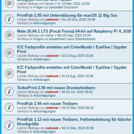
Letzter Beitrag von
bruno
«
Fr 19 Mär, 2021 10:09
Verfasst in
Fragen zu speziellen Druckern
PrintFab 2.95 mit Unterstützung für macOS 11 Big Sur
Letzter Beitrag von
zedonet
«
Do 26 Nov, 2020 18:08
Verfasst in
Ankündigungen
Mate 20.04.1 LTS (Focal Fossa) 64-bit auf Raspberry Pi 4, 2GB
Letzter Beitrag von
sebar
«
Mo 28 Sep, 2020 13:04
Verfasst in
Fragen zu bestimmten Linux-Distributionen
ICC Farbprofile erstellen mit ColorMunki / EyeOne / Spyder
Print
Letzter Beitrag von
zedonet
«
Di 11 Aug, 2020 16:58
Verfasst in
Anleitungen
ICC Farbprofile erstellen mit ColorMunki / EyeOne / Spyder
Print
Letzter Beitrag von
zedonet
«
Di 11 Aug, 2020 15:48
Verfasst in
Anleitungen
TurboPrint 2.50 mit neuen Druckertreibern
Letzter Beitrag von
zedonet
«
Mi 15 Jul, 2020 08:53
Verfasst in
Ankündigungen
PrintFab 2.94 mit neuen Treibern
Letzter Beitrag von
zedonet
«
Mi 13 Mai, 2020 09:15
Verfasst in
Ankündigungen
PrintFab 1.13 mit neuen Treibern, Fehlerbehebung für falsche
Druckgröße
Letzter Beitrag von
zedonet
«
Mi 13 Mai, 2020 09:08
Verfasst in
Ankündigungen