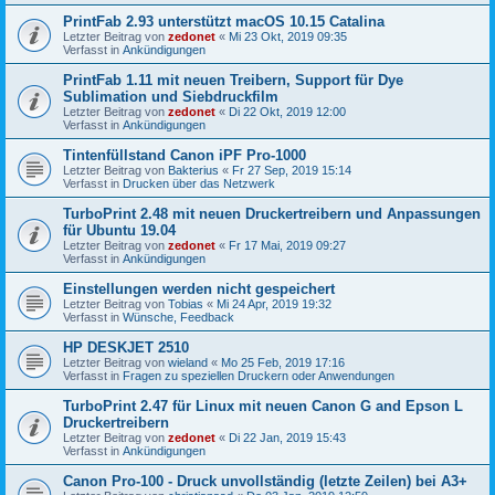
PrintFab 2.93 unterstützt macOS 10.15 Catalina
Letzter Beitrag von
zedonet
«
Mi 23 Okt, 2019 09:35
Verfasst in
Ankündigungen
PrintFab 1.11 mit neuen Treibern, Support für Dye
Sublimation und Siebdruckfilm
Letzter Beitrag von
zedonet
«
Di 22 Okt, 2019 12:00
Verfasst in
Ankündigungen
Tintenfüllstand Canon iPF Pro-1000
Letzter Beitrag von
Bakterius
«
Fr 27 Sep, 2019 15:14
Verfasst in
Drucken über das Netzwerk
TurboPrint 2.48 mit neuen Druckertreibern und Anpassungen
für Ubuntu 19.04
Letzter Beitrag von
zedonet
«
Fr 17 Mai, 2019 09:27
Verfasst in
Ankündigungen
Einstellungen werden nicht gespeichert
Letzter Beitrag von
Tobias
«
Mi 24 Apr, 2019 19:32
Verfasst in
Wünsche, Feedback
HP DESKJET 2510
Letzter Beitrag von
wieland
«
Mo 25 Feb, 2019 17:16
Verfasst in
Fragen zu speziellen Druckern oder Anwendungen
TurboPrint 2.47 für Linux mit neuen Canon G and Epson L
Druckertreibern
Letzter Beitrag von
zedonet
«
Di 22 Jan, 2019 15:43
Verfasst in
Ankündigungen
Canon Pro-100 - Druck unvollständig (letzte Zeilen) bei A3+