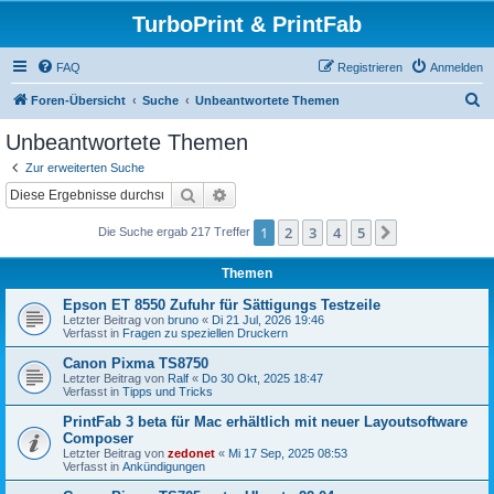
TurboPrint & PrintFab
FAQ
Registrieren
Anmelden
S
Foren-Übersicht
Suche
Unbeantwortete Themen
u
Unbeantwortete Themen
c
Zur erweiterten Suche
h
Suche
Erweiterte Suche
e
1
2
3
4
5
Nächste
Die Suche ergab 217 Treffer
Themen
Epson ET 8550 Zufuhr für Sättigungs Testzeile
Letzter Beitrag von
bruno
«
Di 21 Jul, 2026 19:46
Verfasst in
Fragen zu speziellen Druckern
Canon Pixma TS8750
Letzter Beitrag von
Ralf
«
Do 30 Okt, 2025 18:47
Verfasst in
Tipps und Tricks
PrintFab 3 beta für Mac erhältlich mit neuer Layoutsoftware
Composer
Letzter Beitrag von
zedonet
«
Mi 17 Sep, 2025 08:53
Verfasst in
Ankündigungen