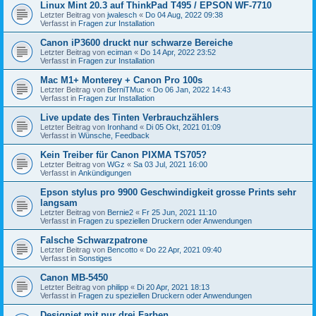
Linux Mint 20.3 auf ThinkPad T495 / EPSON WF-7710
Letzter Beitrag von
jwalesch
«
Do 04 Aug, 2022 09:38
Verfasst in
Fragen zur Installation
Canon iP3600 druckt nur schwarze Bereiche
Letzter Beitrag von
eciman
«
Do 14 Apr, 2022 23:52
Verfasst in
Fragen zur Installation
Mac M1+ Monterey + Canon Pro 100s
Letzter Beitrag von
BerniTMuc
«
Do 06 Jan, 2022 14:43
Verfasst in
Fragen zur Installation
Live update des Tinten Verbrauchzählers
Letzter Beitrag von
Ironhand
«
Di 05 Okt, 2021 01:09
Verfasst in
Wünsche, Feedback
Kein Treiber für Canon PIXMA TS705?
Letzter Beitrag von
WGz
«
Sa 03 Jul, 2021 16:00
Verfasst in
Ankündigungen
Epson stylus pro 9900 Geschwindigkeit grosse Prints sehr
langsam
Letzter Beitrag von
Bernie2
«
Fr 25 Jun, 2021 11:10
Verfasst in
Fragen zu speziellen Druckern oder Anwendungen
Falsche Schwarzpatrone
Letzter Beitrag von
Bencotto
«
Do 22 Apr, 2021 09:40
Verfasst in
Sonstiges
Canon MB-5450
Letzter Beitrag von
philipp
«
Di 20 Apr, 2021 18:13
Verfasst in
Fragen zu speziellen Druckern oder Anwendungen
Designjet mit nur drei Farben